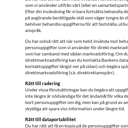
som vi använder utifrån vårt (eller en samarbetspartn
Efter din invändning får vi bara fortsätta behandla di
på avgörande berättigade skäl som väger tyngre än di
behöver behandla uppgifterna för att fastställa, utöva
anspråk.
Du har också rätt att när som helst invända mot beh
personuppgifter som vi använder för direkt marknadsf
som har samband med sådan marknadsföring. Om du i
direktmarknadsföring kan du kontakta Bankens dat
kontaktuppgifter längst ner på sidan) och begära sp
direktmarknadsföring (s.k. direktreklamspärr).
Rätt till radering
Under vissa förutsättningar kan du begära att uppgif
inte längre är nödvändiga för det ändamål för vilka d
bort personuppgifter om dig, men kan på grund av an
skyldiga att spara viss information under längre tid.
Rätt till dataportabilitet
Du har rätt att få en kopia på de personuppgifter som