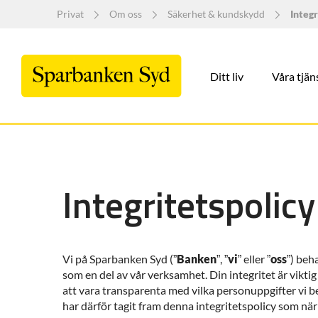
Privat
Om oss
Säkerhet & kundskydd
Integ
Ditt liv
Våra tjän
Integritetspolicy
Vi på Sparbanken Syd (”
Banken
”, ”
vi
” eller ”
oss
”) beh
som en del av vår verksamhet. Din integritet är viktig
att vara transparenta med vilka personuppgifter vi 
har därför tagit fram denna integritetspolicy som nä