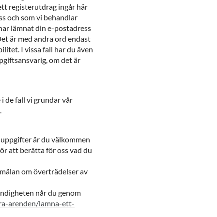
ett registerutdrag ingår här
oss och som vi behandlar
u har lämnat din e-postadress
 Det är med andra ord endast
itet. I vissa fall har du även
pgiftsansvarig, om det är
i de fall vi grundar vår
.
nuppgifter är du välkommen
r att berätta för oss vad du
 anmälan om överträdelser av
yndigheten når du genom
ra-arenden/lamna-ett-