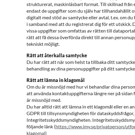
strukturerat, maskinläsbart format. Till skillnad från 
endast de uppgifter som du själv har tillhandahållit 
digitalt med stöd av samtycke eller avtal, t.ex. om d
i samband med att du registrerat dig för ett utskick.
vissa uppgifter som omfattas av rätten till dataportabil
rätt att få dessa överförda direkt till annan personup
tekniskt möjligt.
Rätt att återkalla samtycke
Du har rätt att när som helst ta tillbaka ditt samtycke 
behandling av dina personuppgifter på ditt samtycke
Rätt att lämna in klagomål
Om du är missnöjd med hur vi behandlar dina perso
att använda kontaktuppgifterna längre ner på sidan fö
är missnöjd med.
Du har alltid rätt att lämna in ett klagomål eller en
GDPR till tillsynsmyndigheten för dataskyddsfrågor,
Integritetsskyddsmyndigheten. Integritetsskyddsm
följande länk (
https://www.imy.se/privatperson/utfo
klagomal
)