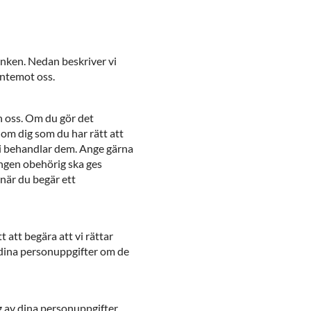
anken. Nedan beskriver vi
entemot oss.
ån oss. Om du gör det
om dig som du har rätt att
 vi behandlar dem. Ange gärna
 ingen obehörig ska ges
g när du begär ett
 att begära att vi rättar
 dina personuppgifter om de
g av dina personuppgifter