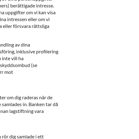
ers) berättigade intresse.
na uppgifter om vi kan visa
na intressen eller om vi
 eller försvara rättsliga
andling av dina
öring, inklusive profilering
nte vill ha
askyddsombud (se
ärr mot
ter om dig raderas när de
e samlades in. Banken tar då
nan lagstiftning vara
 rör dig samlade i ett