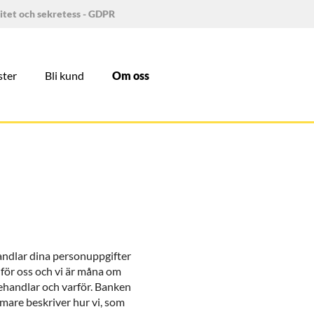
ritet och sekretess - GDPR
ster
Bli kund
Om oss
andlar dina personuppgifter
 för oss och vi är måna om
behandlar och varför. Banken
rmare beskriver hur vi, som