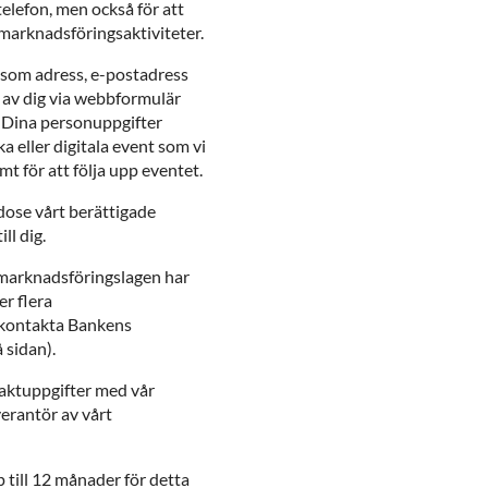
 telefon, men också för att
a marknadsföringsaktiviteter.
åsom adress, e-postadress
 av dig via webbformulär
. Dina personuppgifter
ka eller digitala event som vi
t för att följa upp eventet.
dose vårt berättigade
ll dig.
 marknadsföringslagen har
er flera
 kontakta Bankens
 sidan).
aktuppgifter med vår
erantör av vårt
till 12 månader för detta