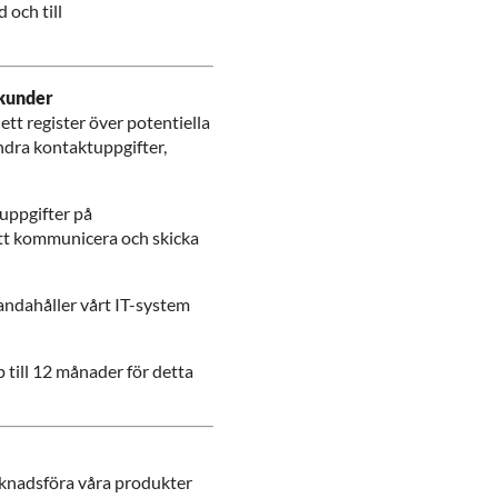
 och till
skunder
tt register över potentiella
andra kontaktuppgifter,
uppgifter på
 att kommunicera och skicka
ndahåller vårt IT-system
till 12 månader för detta
rknadsföra våra produkter