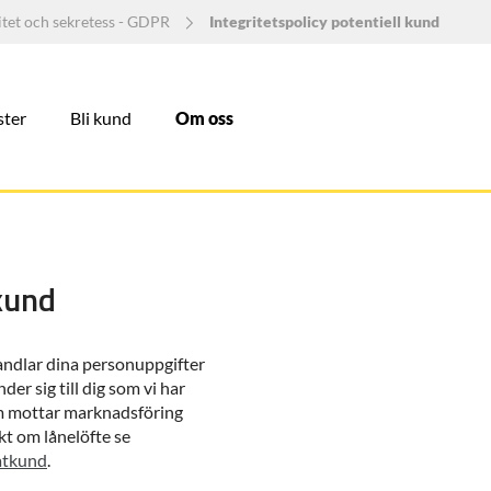
itet och sekretess - GDPR
Integritetspolicy potentiell kund
ster
Bli kund
Om oss
 kund
andlar dina personuppgifter
r sig till dig som vi har
 som mottar marknadsföring
kt om lånelöfte se
vatkund
.