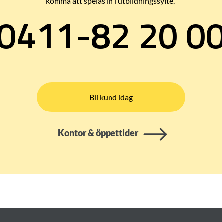
komma att spelas in i utbildningssyfte.
0411-82 20 0
Bli kund idag
Kontor & öppettider