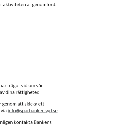
r aktiviteten är genomförd.
har frågor vid om vår
av dina rättigheter.
r genom att skicka ett
 via
info@sparbankensyd.se
änligen kontakta Bankens