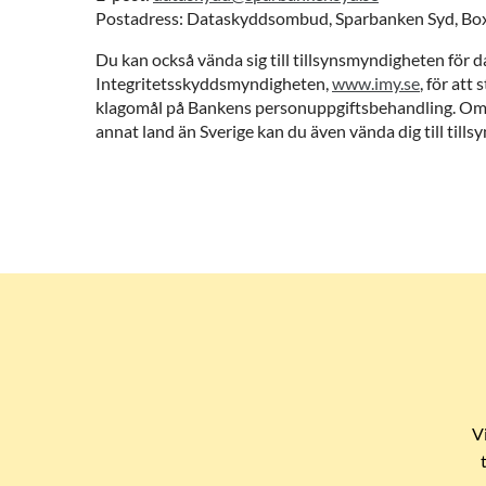
Postadress: Dataskyddsombud, Sparbanken Syd, Box
Du kan också vända sig till tillsynsmyndigheten för 
Integritetsskyddsmyndigheten,
www.imy.se
, för att 
klagomål på Bankens personuppgiftsbehandling. Om du
annat land än Sverige kan du även vända dig till till
V