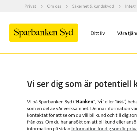
Privat
Om oss
Säkerhet & kundskydd
Integr
Ditt liv
Våra tjän
Vi ser dig som är potentiell
Vi på Sparbanken Syd (”
Banken
”, ”
vi
” eller ”
oss
”) beh
som en del av vår verksamhet. Denna information vände
kontaktat för att se om du vill bli kund och till dig
från oss. Om du har ansökt om att bli kund eller ansö
information på sidan
Information för dig som är pri