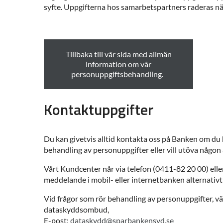
syfte. Uppgifterna hos samarbetspartners raderas nä
Tillbaka till vår sida med allmän
information om vår
personuppgiftsbehandling.
Kontaktuppgifter
Du kan givetvis alltid kontakta oss på Banken om du 
behandling av personuppgifter eller vill utöva någon 
Vårt Kundcenter når via telefon (0411-82 20 00) elle
meddelande i mobil- eller internetbanken alternativt
Vid frågor som rör behandling av personuppgifter, v
dataskyddsombud,
E-post:
dataskydd@sparbankensyd.se