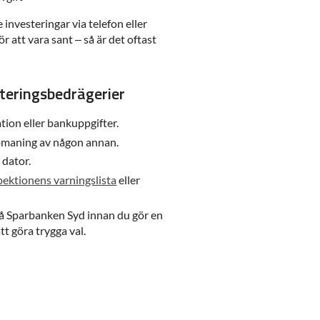
 investeringar via telefon eller
r att vara sant – så är det oftast
teringsbedrägerier
tion eller bankuppgifter.
pmaning av någon annan.
n dator.
pektionens varningslista
eller
på Sparbanken Syd innan du gör en
att göra trygga val.