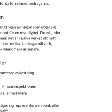
rförda försvinner bedragarna.
en
här gången av någon som utger sig
sentant för en myndighet. De erbjuder
 men det är i själva verket ett nytt
 vidare mellan bedragarnätverk,
– ibland flera år senare.
för
aranterad avkastning
t
ån Finansinspektionen
eller installera
säger sig representera en bank eller
vgift