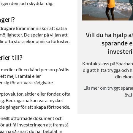
 igen dem och skyddar dig.
ägeri?
dragare lurar människor att satsa
Vill du ha hjälp a
möjligheter. De spelar på viljan att
sparande el
ir ofta stora ekonomiska förluster.
invester
ier till?
Kontakta oss på Sparbank
a medier där en känd person påstås
dig att hitta trygga och h
tt mejl, samtal eller
din ekon
sig för att vara rådgivare.
Läs mer om tryggt spar
ptovalutor, aktier eller fonder, ofta
Syd
ng. Bedragarna kan vara mycket
e gånger för att skapa förtroende.
ionellt utformade dokument och
för att få investeringen att framstå
garna så snart du har betalat in