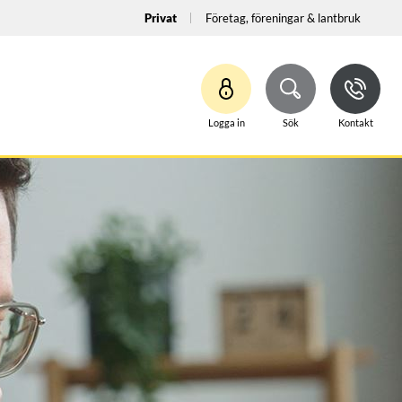
Privat
Företag, föreningar & lantbruk
Logga in
Sök
Kontakt