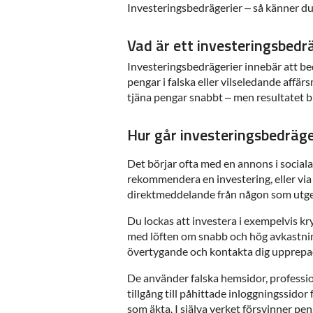
Investeringsbedrägerier – så känner du
Vad är ett investeringsbedr
Investeringsbedrägerier innebär att be
pengar i falska eller vilseledande affärs
tjäna pengar snabbt – men resultatet bl
Hur går investeringsbedräger
Det börjar ofta med en annons i social
rekommendera en investering, eller via e
direktmeddelande från någon som utger 
Du lockas att investera i exempelvis kry
med löften om snabb och hög avkastni
övertygande och kontakta dig upprepad
De använder falska hemsidor, profess
tillgång till påhittade inloggningssidor 
som äkta. I själva verket försvinner pen