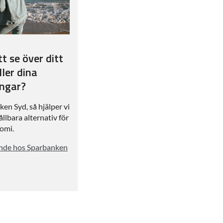
tt se över ditt
ler dina
ingar?
en Syd, så hjälper vi
ållbara alternativ för
omi.
ande hos Sparbanken