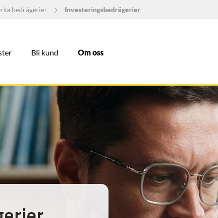
rka bedrägerier
Investeringsbedrägerier
ster
Bli kund
Om oss
erier