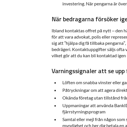
investering. När pengarna är öve
När bedragarna försöker ig
Ibland kontaktas offret på nytt – den 
för att vara advokat, polis eller repre
sig att ”hjälpa dig få tillbaka pengarna”,
bedrägeri. Kontaktuppgifter säljs ofta
vilket gör att du kan bli kontaktad igen 
Varningssignaler att se upp 
Löften om snabba vinster eller g
Påtryckningar om att agera direk
Okända företag utan tillstånd fr
Uppmaningar att använda BankID 
fjärrstyrningsprogram
Samtal eller mejl från någon som 
myndighet och ber dig betala en a