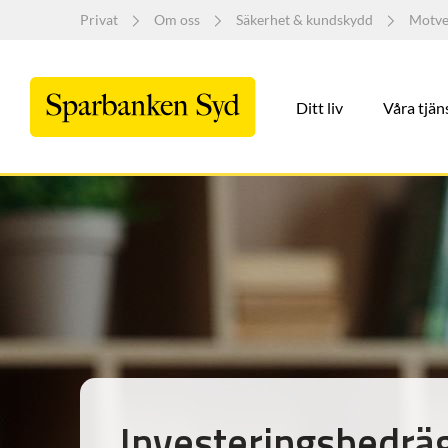
Privat
Om oss
Säkerhet & kundskydd
Motve
Ditt liv
Våra tjän
Investeringsbedräg