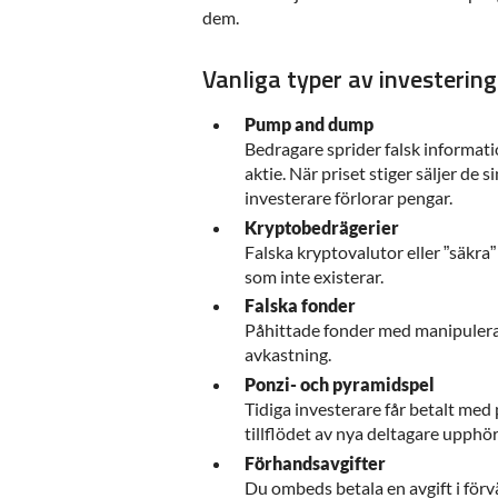
dem.
Vanliga typer av investerin
Pump and dump
Bedragare sprider falsk informatio
aktie. När priset stiger säljer de s
investerare förlorar pengar.
Kryptobedrägerier
Falska kryptovalutor eller ”säkra” 
som inte existerar.
Falska fonder
Påhittade fonder med manipulera
avkastning.
Ponzi- och pyramidspel
Tidiga investerare får betalt med
tillflödet av nya deltagare upphö
Förhandsavgifter
Du ombeds betala en avgift i förvä