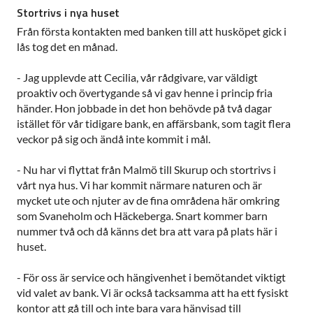
Stortrivs i nya huset
Från första kontakten med banken till att husköpet gick i
lås tog det en månad.
- Jag upplevde att Cecilia, vår rådgivare, var väldigt
proaktiv och övertygande så vi gav henne i princip fria
händer. Hon jobbade in det hon behövde på två dagar
istället för vår tidigare bank, en affärsbank, som tagit flera
veckor på sig och ändå inte kommit i mål.
- Nu har vi flyttat från Malmö till Skurup och stortrivs i
vårt nya hus. Vi har kommit närmare naturen och är
mycket ute och njuter av de fina områdena här omkring
som Svaneholm och Häckeberga. Snart kommer barn
nummer två och då känns det bra att vara på plats här i
huset.
- För oss är service och hängivenhet i bemötandet viktigt
vid valet av bank. Vi är också tacksamma att ha ett fysiskt
kontor att gå till och inte bara vara hänvisad till