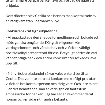
titta närmare på Sparbanken Syd och se vad de hade att
erbjuda.
Kort därefter blev Cecilia och hennes man kontaktade av
en rådgivare från Sparbanken Syd.
Konkurrenskraftigt erbjudande
- Vi uppskattade den snabba förmedlingen och bokade ett
möte ganska omgående. Där gick vi igenom vår
vardagsekonomi och våra behov och vi fick en väldigt
positiv kalkyl presenterad för oss. Betydligt bättre än vad
vår befintliga bank och andra konkurrenter lyckades leva
upp till.
- När vi fick erbjudandet så var valet enkelt! berättar
Cecilia. Det var inte bara ett konkurrenskraftigt pris utan
vi fick en bra kontaktperson och rådgivare. Och inte minst
Henriks bemötande, han är verkligen en fantastisk
ambassadör för banken. Jag har sedan rekommenderat
honom och er vidare till andra bekanta.