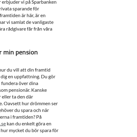
r erbjuder vi på Sparbanken
privata sparande för
framtiden är här, är en
 har vi samlat de vanligaste
a rådgivare får från våra
ur min pension
ur du vill att din framtid
a dig en uppfattning. Du gör
n fundera över dina
 som pensionär. Kanske
eller ta den där
se. Oavsett hur drömmen ser
 behöver du spara och när
nerna i framtiden? På
.se
kan du enkelt göra en
h hur mycket du bör spara för