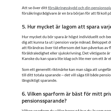
Att se över ditt
försäkringsskydd och din pensionspl
försäkringsrådgivare är en bra början för att få koll på
5. Hur mycket är lagom att spara var
Hur mycket du bör spara är högst individuellt och b
dig att kunna ta ut i pension varje månad. Beloppet
att förändras över tid eftersom det kan påverkas av f
föräldraledighet eller sjukskrivning. Det viktigaste ä
Kanske du kan spara lite idag och lite mer om ett år el
Som ett generellt riktmärke kan man säga att ungefär
till ditt totala sparande – det vill säga till både pens
långsiktigt sparande.
6. Vilken sparform är bäst för mitt pr
pensionssparande?
Vilken sparform du väljer beror på hur du är som pers