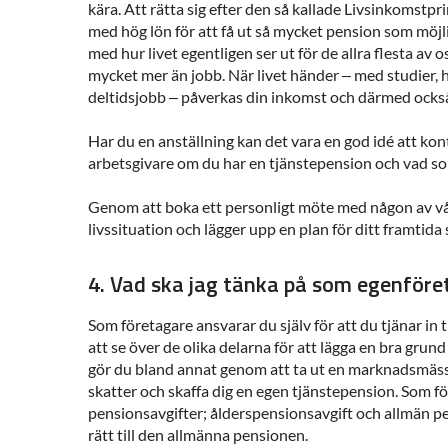
kära. Att rätta sig efter den så kallade Livsinkomstpr
med hög lön för att få ut så mycket pension som möjl
med hur livet egentligen ser ut för de allra flesta av os
mycket mer än jobb. När livet händer – med studier, 
deltidsjobb – påverkas din inkomst och därmed också
Har du en anställning kan det vara en god idé att kon
arbetsgivare om du har en tjänstepension och vad som
Genom att boka ett personligt möte med någon av vår
livssituation och lägger upp en plan för ditt framtida
4. Vad ska jag tänka på som egenföre
Som företagare ansvarar du själv för att du tjänar in ti
att se över de olika delarna för att lägga en bra grund 
gör du bland annat genom att ta ut en marknadsmässig
skatter och skaffa dig en egen tjänstepension. Som fö
pensionsavgifter; ålderspensionsavgift och allmän pe
rätt till den allmänna pensionen.