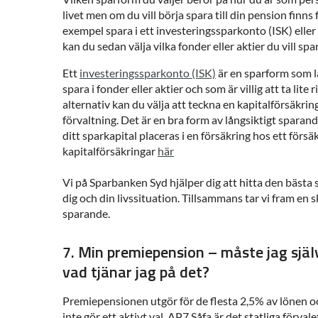
livet men om du vill börja spara till din pension finns f
exempel spara i ett investeringssparkonto (ISK) eller 
kan du sedan välja vilka fonder eller aktier du vill spar
Ett
investeringssparkonto (ISK)
är en sparform som lä
spara i fonder eller aktier och som är villig att ta lite r
alternativ kan du välja att teckna en kapitalförsäkrin
förvaltning. Det är en bra form av långsiktigt sparan
ditt sparkapital placeras i en försäkring hos ett förs
kapitalförsäkringar
här
Vi på Sparbanken Syd hjälper dig att hitta den bästa
dig och din livssituation. Tillsammans tar vi fram en 
sparande.
7. Min premiepension – måste jag själ
vad tjänar jag på det?
Premiepensionen utgör för de flesta 2,5% av lönen o
inte gör ett aktivt val. AP7 Såfa är det statliga förva