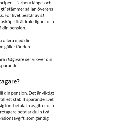
incipen – ”arbeta länge, och
igt” stämmer sällan överens
s. För livet består av så
husköp, föräldraledighet och
 din pension.
trollera med din
 gäller för den.
a rådgivare ser vi över din
 sparande.
tagare?
ll din pension. Det är viktigt
till ett stabilt sparande. Det
 lön, betala in avgifter och
retagare betalar du in två
nsionsavgift, som ger dig