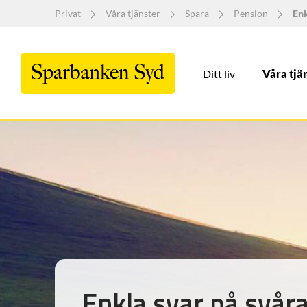
Privat
Våra tjänster
Spara
Pension
Enk
Ditt liv
Våra tjä
Enkla svar på svåra