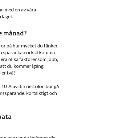
an
med en av våra
 läget.
je månad?
eror på hur mycket du tänker
 du sparar kan också komma
lera olika faktorer som jobb,
r att du kommer igång.
ler två?
 10 % av din nettolön bör gå
ionssparande, kortsiktigt och
ivata
on och var du befinner dig i