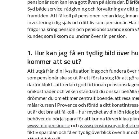
pensionär som kan leva gott även på äldre dar. Därfö
Syd både service, rådgivning och förvaltning av ditt 
framtiden. Att få koll på pensionen redan idag, innan 
investering i dig själv och ditt liv som pensionär. Här
frågorna kring pension och pensionssparande som vår
kunder, som liksom du undrar över sin pension.
1. Hur kan jag få en tydlig bild över h
kommer att se ut?
Att utgå från din livssituation idag och fundera över h
som pensionär ska se ut är ett första steg för att gör
därför klokt i att redan i god tid innan pensionsdage
omkostnader och vilken standard du önskar behålla
drömmer du om ett mer centralt boende, att resa mer 
målarkursen i Provence och förädla ditt konstintres
ut är det bra att få koll – hur mycket av din lön idag
behöver du börja spara för att kunna förverkliga pla
www.minpension.se
och
www.pensionsmyndigheten
fiktiv sparplan och få en tydlig överblick över hur oc
att nå dit du vill.