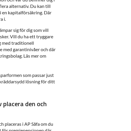
lera alternativ. Du kan till
i en kapitalförsäkring. Där
a i.
mpar sig för dig som vill
isker. Vill du ha ett tryggare
g med traditionell
de med garantinivåer och där
äkringsbolag. Läs mer om
 sparformen som passar just
skräddarsydd lösning för ditt
v placera den och
ch placeras i AP Såfa om du
let för premiepensionen där