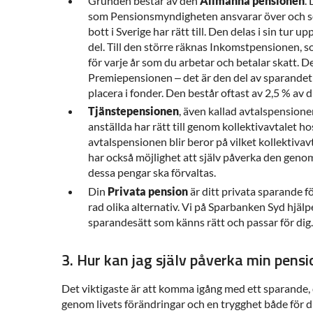
Grunden består av den
Allmänna pensionen
.
som Pensionsmyndigheten ansvarar över och so
bott i Sverige har rätt till. Den delas i sin tur u
del. Till den större räknas Inkomstpensionen, s
för varje år som du arbetar och betalar skatt. 
Premiepensionen – det är den del av sparandet s
placera i fonder. Den består oftast av 2,5 % av d
Tjänstepensionen
, även kallad avtalspensione
anställda har rätt till genom kollektivavtalet ho
avtalspensionen blir beror på vilket kollektiva
har också möjlighet att själv påverka den genom 
dessa pengar ska förvaltas.
Din
Privata pension
är ditt privata sparande f
rad olika alternativ. Vi på Sparbanken Syd hjälpe
sparandesätt som känns rätt och passar för dig
3. Hur kan jag själv påverka min pensi
Det viktigaste är att komma igång med ett sparande, d
genom livets förändringar och en trygghet både för d