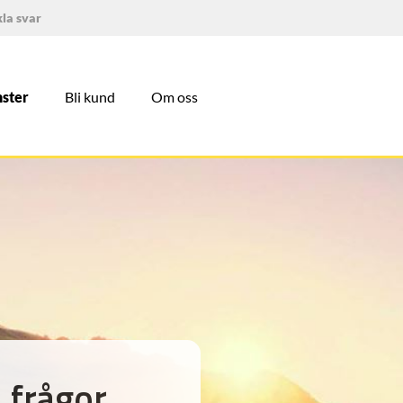
la svar
nster
Bli kund
Om oss
 frågor