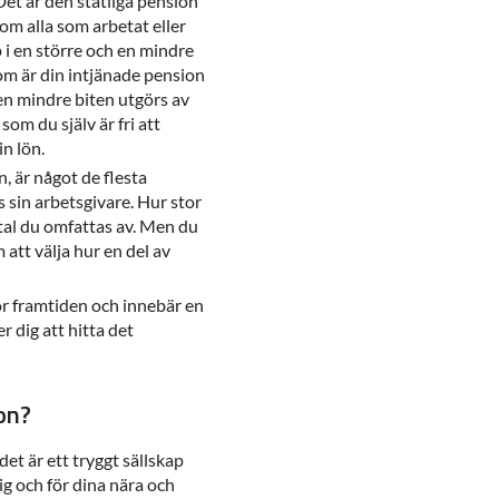
 Det är den statliga pension
m alla som arbetat eller
pp i en större och en mindre
om är din intjänade pension
Den mindre biten utgörs av
om du själv är fri att
in lön.
n, är något de flesta
s sin arbetsgivare. Hur stor
vtal du omfattas av. Men du
att välja hur en del av
ör framtiden och innebär en
r dig att hitta det
.
on?
et är ett tryggt sällskap
ig och för dina nära och