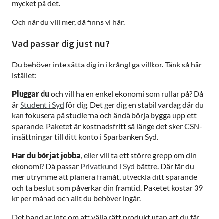
mycket på det.
Och när du vill mer, då finns vi här.
Vad passar dig just nu?
Du behöver inte sätta dig in i krångliga villkor. Tänk så här
istället:
Pluggar du
och vill ha en enkel ekonomi som rullar på? Då
är
Student i Syd
för dig. Det ger dig en stabil vardag där du
kan fokusera på studierna och ändå börja bygga upp ett
sparande. Paketet är kostnadsfritt så länge det sker CSN-
insättningar till ditt konto i Sparbanken Syd.
Har du börjat jobba
, eller vill ta ett större grepp om din
ekonomi? Då passar
Privatkund i Syd
bättre. Där får du
mer utrymme att planera framåt, utveckla ditt sparande
och ta beslut som påverkar din framtid. Paketet kostar 39
kr per månad och allt du behöver ingår.
Det handlar inte om att välja rätt produkt utan att du får