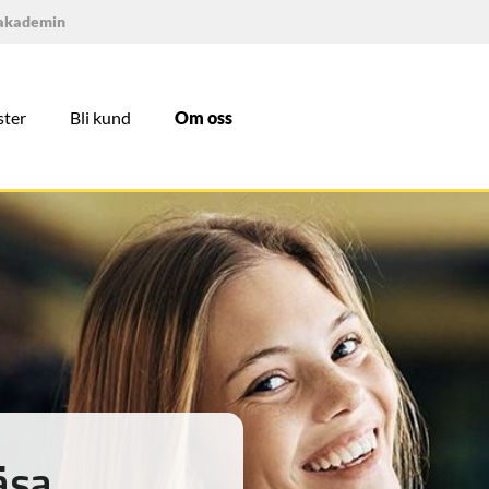
rakademin
ster
Bli kund
Om oss
äsa