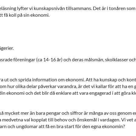
läsning lyfter vi kunskapsnivån tillsammans. Det är i tonåren som 
tt få koll på sin ekonomi.
gerier.
nsrade föreningar (ca 14-16 år) och deras målsmän, skolklasser och
ära ut och sprida information om ekonomi. Att ha kunskap och kon
 om hur olika delar påverkar varandra, är det vi kallar för att ha 
din ekonomi och det blir då enklare att vara engagerad i att göra k
så mycket mer än bara pengar och siffror är många av oss genom
a medvetna val kopplat till behov och önskemål i vardagen. Vi vet at
arn och ungdomar att få en bra start för den egna ekonomin?