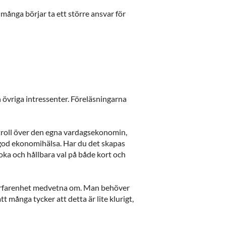
många börjar ta ett större ansvar för
 övriga intressenter. Föreläsningarna
troll över den egna vardagsekonomin,
en god ekonomihälsa. Har du det skapas
loka och hållbara val på både kort och
 erfarenhet medvetna om. Man behöver
t många tycker att detta är lite klurigt,