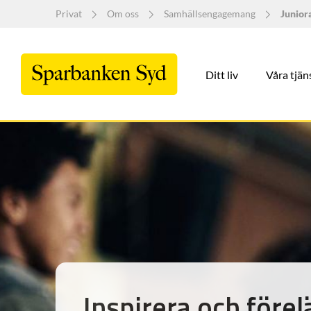
Privat
Om oss
Samhällsengagemang
Junio
Ditt liv
Våra tjän
Inspirera och förel