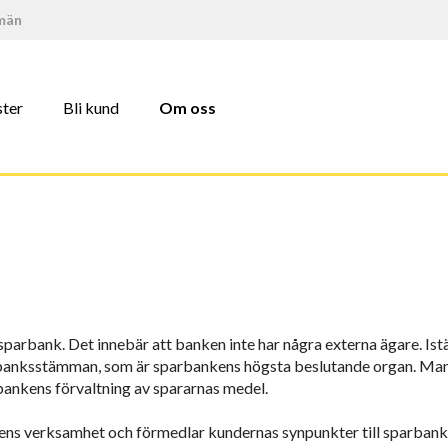
män
ster
Bli kund
Om oss
sparbank. Det innebär att banken inte har några externa ägare. Ist
banksstämman, som är sparbankens högsta beslutande organ. Man 
ankens förvaltning av spararnas medel.
ens verksamhet och förmedlar kundernas synpunkter till sparbanke