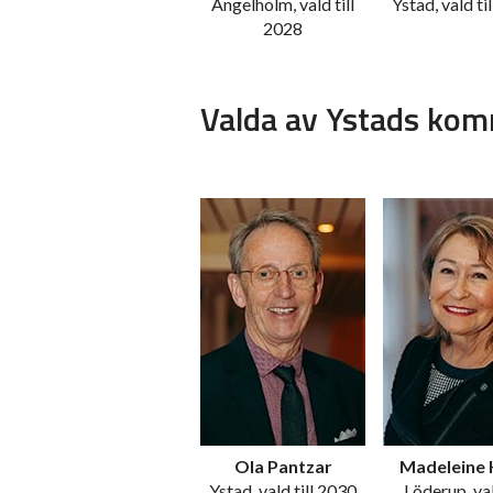
Ängelholm, vald till
Ystad, vald ti
2028
Valda av Ystads ko
Ola Pantzar
Madeleine
Ystad, vald till 2030
Löderup, val