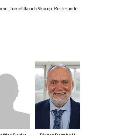
mn, Tomelilla och Skurup. Resterande
toffer Backe
Birger Bernhoff