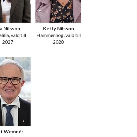
a Nilsson
Ketty Nilsson
illa, vald till
Hammenhög, vald till
2027
2028
rt Wemnér