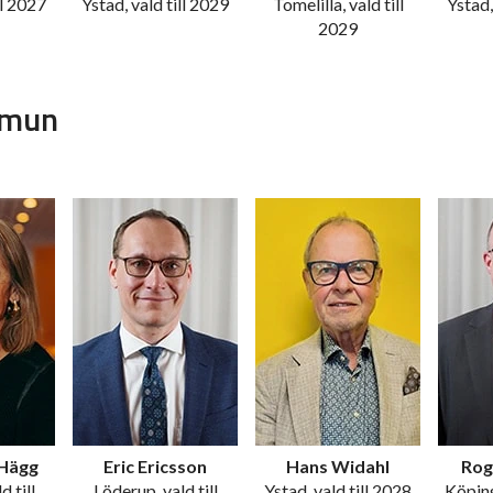
ll 2027
Ystad, vald till 2029
Tomelilla, vald till
Ystad,
2029
mmun
 Hägg
Eric Ericsson
Hans Widahl
Rog
d till
Löderup, vald till
Ystad, vald till 2028
Köping