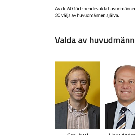
Av de 60 förtroendevalda huvudmännen
30 väljs av huvudmännen själva.
Valda av huvudmän
Carl-Axel
Hans Ande