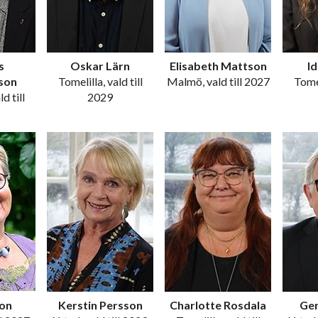
s
Oskar Lärn
Elisabeth Mattson
Id
son
Tomelilla, vald till
Malmö, vald till 2027
Tomel
d till
2029
on
Kerstin Persson
Charlotte Rosdala
Ge