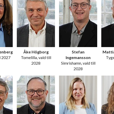
enberg
Åke Högborg
Stefan
Matti
ll 2027
Tomelilla, vald till
Ingemansson
Tygel
2028
Simrishamn, vald till
2028