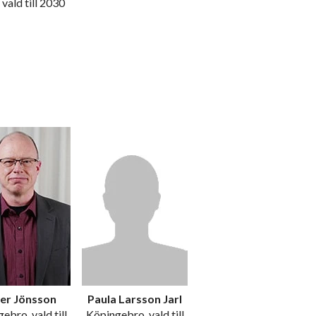
 vald till 2030
er Jönsson
Paula Larsson Jarl
ebro, vald till
Köpingebro, vald till