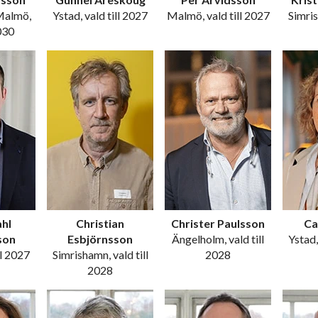
Malmö,
Ystad, vald till 2027
Malmö, vald till 2027
Simris
2030
hl
Christian
Christer Paulsson
Ca
son
Esbjörnsson
Ängelholm, vald till
Ystad,
ll 2027
Simrishamn, vald till
2028
2028