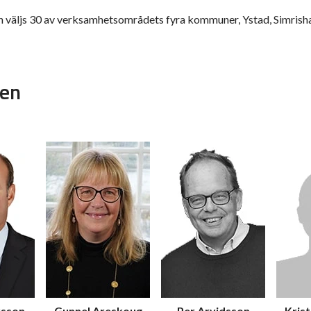
 väljs 30 av verksamhetsområdets fyra kommuner, Ystad, Simrisha
nen
rsson
Gunnel Areskoug
Per Arvidsson
Kris