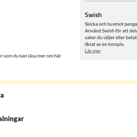
Swish
Skicka och ta emot peng
Använd Swish för att dela
saker du säljer eller beta
lånat av en kompis.
Läs mer
ler som du kan läsa mer om här
ra
alningar