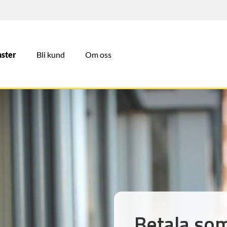
nster
Bli kund
Om oss
Betala som