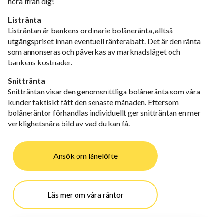
höra ifrån dig!
Listränta
Listräntan är bankens ordinarie bolåneränta, alltså
utgångspriset innan eventuell ränterabatt. Det är den ränta
som annonseras och påverkas av marknadsläget och
bankens kostnader.
Snittränta
Snitträntan visar den genomsnittliga bolåneränta som våra
kunder faktiskt fått den senaste månaden. Eftersom
bolåneräntor förhandlas individuellt ger snitträntan en mer
verklighetsnära bild av vad du kan få.
Ansök om lånelöfte
Läs mer om våra räntor