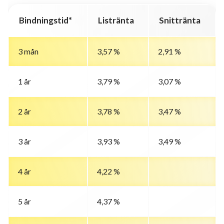
Bindningstid*
Listränta
Snittränta
3 mån
3,57 %
2,91 %
1 år
3,79 %
3,07 %
2 år
3,78 %
3,47 %
3 år
3,93 %
3,49 %
4 år
4,22 %
5 år
4,37 %