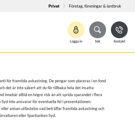
Privat
Företag, föreningar & lantbruk
Logga in
Sök
Kontakt
anti för framtida avkastning. De pengar som placeras i en fond
h det är inte säkert att du får tillbaka hela det insatta
ond innebär alltid en högre risk än att sprida sparandet i flera
Syd inte ansvarar för eventuella fel i presentationen.
 eller annan utfästelse vad beträffar framtida avkastning och
förvaltaren eller Sparbanken Syd.