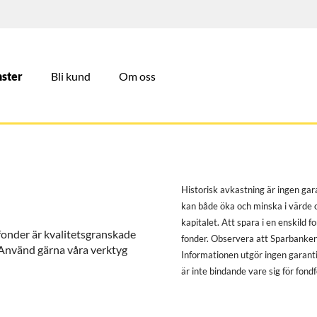
nster
Bli kund
Om oss
Historisk avkastning är ingen gar
kan både öka och minska i värde oc
kapitalet. Att spara i en enskild f
a fonder är kvalitetsgranskade
fonder. Observera att Sparbanken 
. Använd gärna våra verktyg
Informationen utgör ingen garanti
är inte bindande vare sig för fond