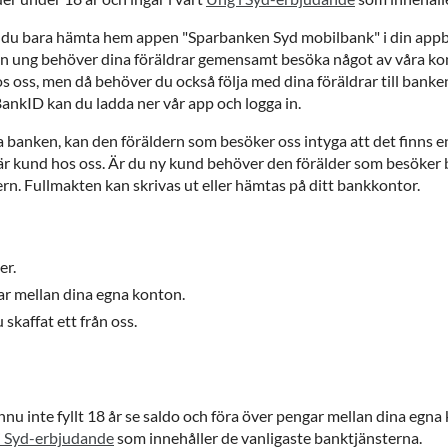
 du bara hämta hem appen "Sparbanken Syd mobilbank" i din appbu
 ung behöver dina föräldrar gemensamt besöka något av våra konto
 oss, men då behöver du också följa med dina föräldrar till banken. 
ankID kan du ladda ner vår app och logga in.
a banken, kan den föräldern som besöker oss intyga att det finns
 är kund hos oss. Är du ny kund behöver den förälder som besöker
rn. Fullmakten kan skrivas ut eller hämtas på ditt bankkontor.
er.
ar mellan dina egna konton.
skaffat ett från oss.
 inte fyllt 18 år se saldo och föra över pengar mellan dina egna
i Syd-erbjudande
som innehåller de vanligaste banktjänsterna.