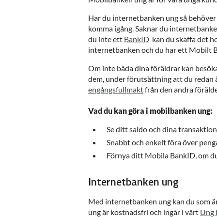
Har du internetbanken ung så behöver
komma igång. Saknar du internetbanken
du inte ett
BankID
kan du skaffa det hos
internetbanken och du har ett Mobilt B
Om inte båda dina föräldrar kan besök
dem, under förutsättning att du redan
engångsfullmakt
från den andra förälde
Vad du kan göra i mobilbanken ung:
Se ditt saldo och dina transaktion
Snabbt och enkelt föra över peng
Förnya ditt Mobila BankID, om du 
Internetbanken ung
Med internetbanken ung kan du som ännu
ung är kostnadsfri och ingår i vårt
Ung 