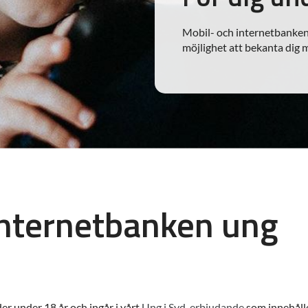
Mobil- och internetbanken
möjlighet att bekanta dig 
internetbanken ung
r under 18 år och ingår i vårt
Ung i Syd-erbjudande
som innehålle