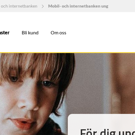
 och internetbanken
Mobil- och internetbanken ung
nster
Bli kund
Om oss
För dig un