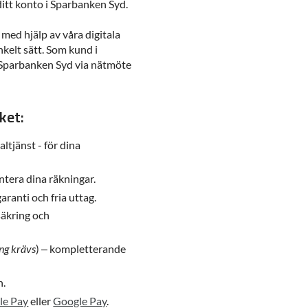
ditt konto i Sparbanken Syd.
 med hjälp av våra digitala
kelt sätt. Som kund i
 Sparbanken Syd via nätmöte
ket:
taltjänst - för dina
tera dina räkningar.
ranti och fria uttag.
äkring och
ing krävs
) – kompletterande
n.
le Pay
eller
Google Pay
.