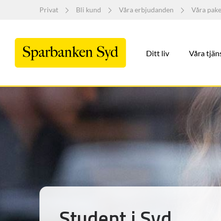
Privat
Bli kund
Våra erbjudanden
Våra pak
Ditt liv
Våra tjän
Student i Syd