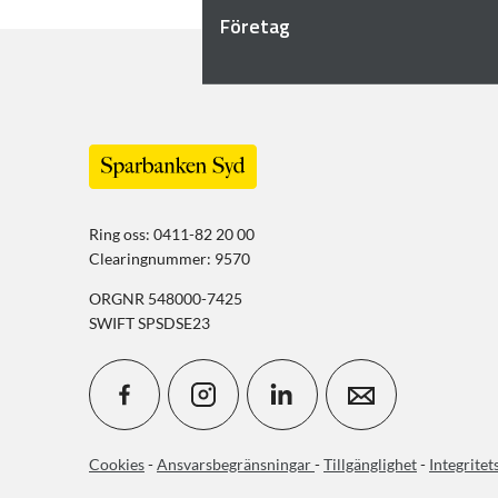
Företag
Ring oss: 0411-82 20 00
Clearingnummer: 9570
ORGNR 548000-7425
SWIFT SPSDSE23
Cookies
-
Ansvarsbegränsningar
-
Tillgänglighet
-
Integritet