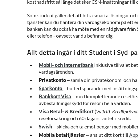
kostnadsfritt så länge det sker CSN-insättningar till 
Som student gäller det att hitta smarta lösningar och
tjänster kan du hantera din vardagsekonomi på ett en
banken kan du också ha möte med en rådgivare från
eller telefon - oavsett var du befinner dig.
Allt detta ingår i ditt Student i Syd-pa
Mobil- och internetbank
inklusive tillvalet be
vardagsärenden.
Privatkonto
– samla din privatekonomi och han
Sparkonto
– buffertsparande med insättningsga
Bankkort Visa
– med kompletterande reseförs
avbeställningsskydd för resor i hela världen.
Visa Betal- & Kreditkort
(
Valfritt. Kreditprövn
reseförsäkring och 60 dagars räntefri kredit.
Swish
– skicka och ta emot pengar med mobile
Mobila betaltjänster
– anslut ditt kort till
App