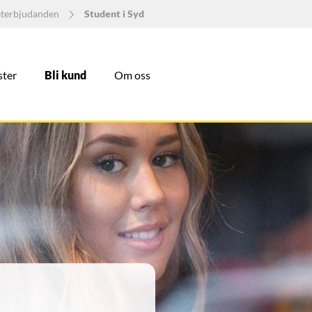
eterbjudanden
Student i Syd
ster
Bli kund
Om oss