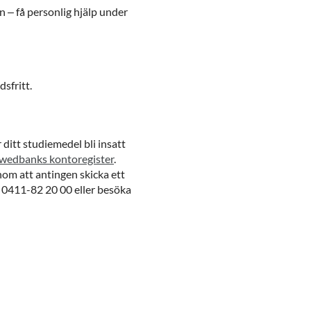
en – få personlig hjälp under
dsfritt.
ditt studiemedel bli insatt
wedbanks kontoregister
.
nom att antingen skicka ett
 0411-82 20 00 eller besöka