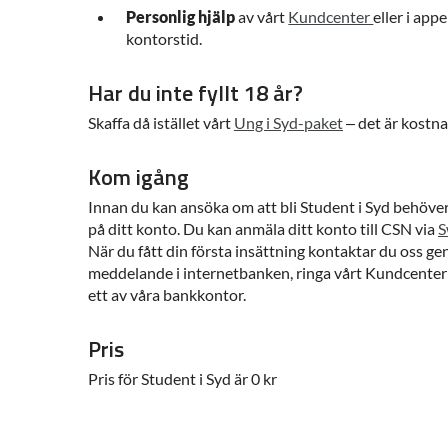
Personlig hjälp
av vårt
Kundcenter
eller i app
kontorstid.
Har du inte fyllt 18 år?
Skaffa då istället vårt
Ung i Syd-paket
– det är kostna
Kom igång
Innan du kan ansöka om att bli Student i Syd behöver 
på ditt konto. Du kan anmäla ditt konto till CSN via
S
När du fått din första insättning kontaktar du oss ge
meddelande i internetbanken, ringa vårt Kundcenter
ett av våra bankkontor.
Pris
Pris för Student i Syd
är
0 kr