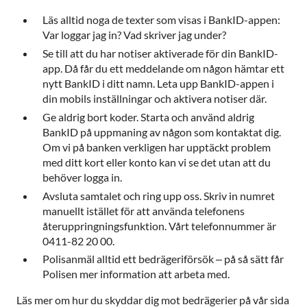
Läs alltid noga de texter som visas i BankID-appen:
Var loggar jag in? Vad skriver jag under?
Se till att du har notiser aktiverade för din BankID-
app. Då får du ett meddelande om någon hämtar ett
nytt BankID i ditt namn. Leta upp BankID-appen i
din mobils inställningar och aktivera notiser där.
Ge aldrig bort koder. Starta och använd aldrig
BankID på uppmaning av någon som kontaktat dig.
Om vi på banken verkligen har upptäckt problem
med ditt kort eller konto kan vi se det utan att du
behöver logga in.
Avsluta samtalet och ring upp oss. Skriv in numret
manuellt istället för att använda telefonens
återuppringningsfunktion. Vårt telefonnummer är
0411-82 20 00.
Polisanmäl alltid ett bedrägeriförsök – på så sätt får
Polisen mer information att arbeta med.
Läs mer om hur du skyddar dig mot bedrägerier på vår sida