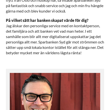
flytt från Oslo och husköp här, så visade Sparbanken Syd
på fantastisk och snabb service och jag och min fru hängde
gärna med och blev kunder vi också.
På vilket sätt har banken skapat värde för dig?
Jag älskar den personliga service med en kontaktperson,
det familjära och att banken vet vad man heter. I ett
samhälle som blir allt mer digitaliserat uppskattar jag det
personliga allt mer. Sparbanken Syd går mot strömmen och
sätter upp små lokala kontor istället för att stänga ner. Det
betyder mycket mer än världens lägsta ränta!