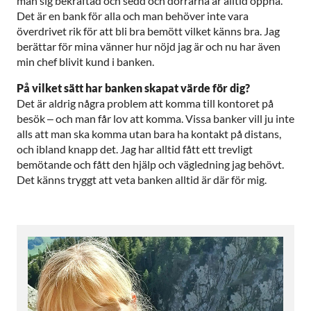
man sig bekräftad och sedd och dörrarna är alltid öppna.
Det är en bank för alla och man behöver inte vara
överdrivet rik för att bli bra bemött vilket känns bra. Jag
berättar för mina vänner hur nöjd jag är och nu har även
min chef blivit kund i banken.
På vilket sätt har banken skapat värde för dig?
Det är aldrig några problem att komma till kontoret på
besök – och man får lov att komma. Vissa banker vill ju inte
alls att man ska komma utan bara ha kontakt på distans,
och ibland knapp det. Jag har alltid fått ett trevligt
bemötande och fått den hjälp och vägledning jag behövt.
Det känns tryggt att veta banken alltid är där för mig.