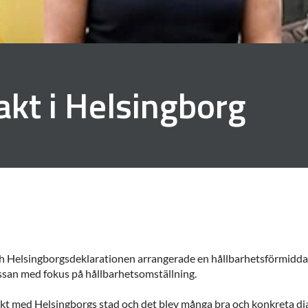
akt i Helsingborg
 Helsingborgsdeklarationen arrangerade en hållbarhetsförmiddag
ässan med fokus på hållbarhetsomställning.
kt med Helsingborgs stad och det blev många bra och konkreta di