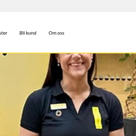
ster
Bli kund
Om oss