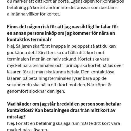
du märker att ditt kort är borta. Egenskapen för kontaktlös
betalning på kortet ändrar inte det ansvar som bestäms i
allmänna villkor för kortet.
Finns det någon risk för att jag oavsiktligt betalar för
en annan persons inköp om jag kommer för nära en
kontaktlös terminal?
Nej. Säljaren ska först knappa in beloppet så att du kan
godkänna det. Därefter ska du hålla ditt kort mot
terminalen i mer än en halv sekund. Kortet ska vara
mycket nära terminalen och i princip ska kortet hållas över
läsaren för att man ska kunna betala. Den kontaktlösa
läsaren på betalningsterminalen lyser bara upp de
sekunder du ska hålla ditt kort mot den. När köpet är
genomfört slocknar den igen.
Vad händer om jag står bredvid en person som betalar
kontaktlöst? Kan betalningen dras från mitt kort av
misstag?
Nej. För att en betalning ska äga rum måste ditt kort vara
mycket nära läsaren.