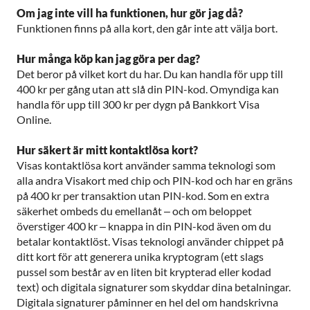
Om jag inte vill ha funktionen, hur gör jag då?
Funktionen finns på alla kort, den går inte att välja bort.
Hur många köp kan jag göra per dag?
Det beror på vilket kort du har. Du kan handla för upp till
400 kr per gång utan att slå din PIN-kod. Omyndiga kan
handla för upp till 300 kr per dygn på Bankkort Visa
Online.
Hur säkert är mitt kontaktlösa kort?
Visas kontaktlösa kort använder samma teknologi som
alla andra Visakort med chip och PIN-kod och har en gräns
på 400 kr per transaktion utan PIN-kod. Som en extra
säkerhet ombeds du emellanåt – och om beloppet
överstiger 400 kr – knappa in din PIN-kod även om du
betalar kontaktlöst. Visas teknologi använder chippet på
ditt kort för att generera unika kryptogram (ett slags
pussel som består av en liten bit krypterad eller kodad
text) och digitala signaturer som skyddar dina betalningar.
Digitala signaturer påminner en hel del om handskrivna