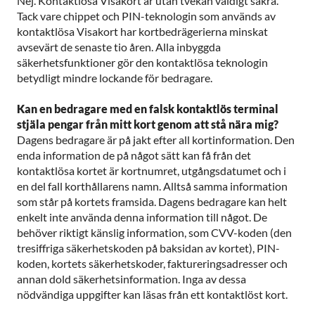
Nej. Kontaktlösa Visakort är utan tvekan väldigt säkra.
Tack vare chippet och PIN-teknologin som används av
kontaktlösa Visakort har kortbedrägerierna minskat
avsevärt de senaste tio åren. Alla inbyggda
säkerhetsfunktioner gör den kontaktlösa teknologin
betydligt mindre lockande för bedragare.
Kan en bedragare med en falsk kontaktlös terminal
stjäla pengar från mitt kort genom att stå nära mig?
Dagens bedragare är på jakt efter all kortinformation. Den
enda information de på något sätt kan få från det
kontaktlösa kortet är kortnumret, utgångsdatumet och i
en del fall korthållarens namn. Alltså samma information
som står på kortets framsida. Dagens bedragare kan helt
enkelt inte använda denna information till något. De
behöver riktigt känslig information, som CVV-koden (den
tresiffriga säkerhetskoden på baksidan av kortet), PIN-
koden, kortets säkerhetskoder, faktureringsadresser och
annan dold säkerhetsinformation. Inga av dessa
nödvändiga uppgifter kan läsas från ett kontaktlöst kort.