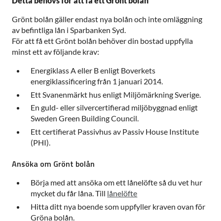
Detta behövs för att få ett Grönt bolån
Grönt bolån gäller endast nya bolån och inte omläggning
av befintliga lån i Sparbanken Syd.
För att få ett Grönt bolån behöver din bostad uppfylla
minst ett av följande krav:
Energiklass A eller B enligt Boverkets
energiklassificering från 1 januari 2014.
Ett Svanenmärkt hus enligt Miljömärkning Sverige.
En guld- eller silvercertifierad miljöbyggnad enligt
Sweden Green Building Council.
Ett certifierat Passivhus av Passiv House Institute
(PHI).
Ansöka om Grönt bolån
Börja med att ansöka om ett lånelöfte så du vet hur
mycket du får låna. Till
lånelöfte
Hitta ditt nya boende som uppfyller kraven ovan för
Gröna bolån.