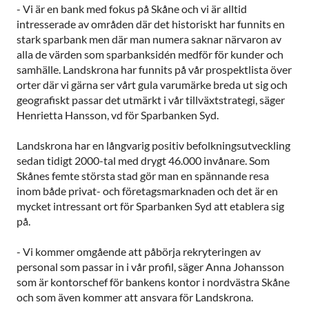
- Vi är en bank med fokus på Skåne och vi är alltid
intresserade av områden där det historiskt har funnits en
stark sparbank men där man numera saknar närvaron av
alla de värden som sparbanksidén medför för kunder och
samhälle. Landskrona har funnits på vår prospektlista över
orter där vi gärna ser vårt gula varumärke breda ut sig och
geografiskt passar det utmärkt i vår tillväxtstrategi, säger
Henrietta Hansson, vd för Sparbanken Syd.
Landskrona har en långvarig positiv befolkningsutveckling
sedan tidigt 2000-tal med drygt 46.000 invånare. Som
Skånes femte största stad gör man en spännande resa
inom både privat- och företagsmarknaden och det är en
mycket intressant ort för Sparbanken Syd att etablera sig
på.
- Vi kommer omgående att påbörja rekryteringen av
personal som passar in i vår profil, säger Anna Johansson
som är kontorschef för bankens kontor i nordvästra Skåne
och som även kommer att ansvara för Landskrona.