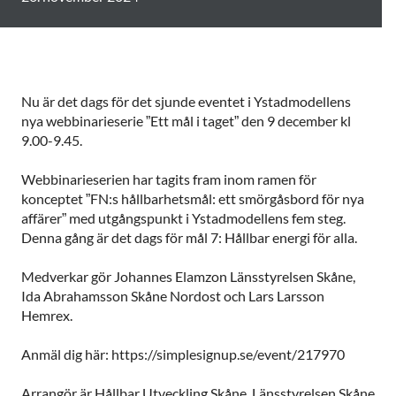
Nu är det dags för det sjunde eventet i Ystadmodellens
nya webbinarieserie ”Ett mål i taget” den 9 december kl
9.00-9.45.
Webbinarieserien har tagits fram inom ramen för
konceptet ”FN:s hållbarhetsmål: ett smörgåsbord för nya
affärer” med utgångspunkt i Ystadmodellens fem steg.
Denna gång är det dags för mål 7: Hållbar energi för alla.
Medverkar gör Johannes Elamzon Länsstyrelsen Skåne,
Ida Abrahamsson Skåne Nordost och Lars Larsson
Hemrex.
Anmäl dig här: https://simplesignup.se/event/217970
Arrangör är Hållbar Utveckling Skåne, Länsstyrelsen Skåne