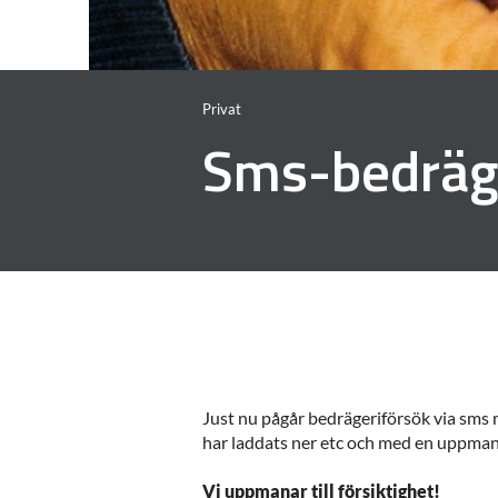
Privat
Sms-bedräg
Just nu pågår bedrägeriförsök via sms m
har laddats ner etc och med en uppman
Vi uppmanar till försiktighet!