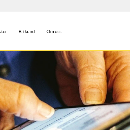
ster
Bli kund
Om oss