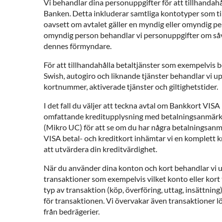
Vi behandlar dina personuppgifter för att tillhandahå
Banken. Detta inkluderar samtliga kontotyper som ti
oavsett om avtalet gäller en myndig eller omyndig pe
omyndig person behandlar vi personuppgifter om s
dennes förmyndare.
För att tillhandahålla betaltjänster som exempelvis b
Swish, autogiro och liknande tjänster behandlar vi u
kortnummer, aktiverade tjänster och giltighetstider.
I det fall du väljer att teckna avtal om Bankkort VI
omfattande kreditupplysning med betalningsanmärk
(Mikro UC) för att se om du har några betalningsan
VISA betal- och kreditkort inhämtar vi en komplett k
att utvärdera din kreditvärdighet.
När du använder dina konton och kort behandlar vi 
transaktioner som exempelvis vilket konto eller kort
typ av transaktion (köp, överföring, uttag, insättnin
för transaktionen. Vi övervakar även transaktioner l
från bedrägerier.