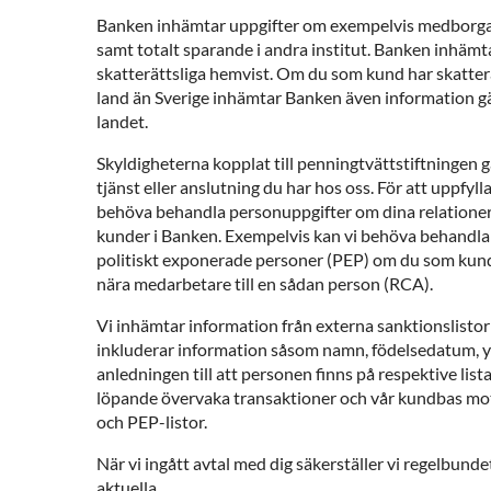
Banken inhämtar uppgifter om exempelvis medborgar
samt totalt sparande i andra institut. Banken inhäm
skatterättsliga hemvist. Om du som kund har skatterä
land än Sverige inhämtar Banken även information gäl
landet.
Skyldigheterna kopplat till penningtvättstiftningen g
tjänst eller anslutning du har hos oss. För att uppfyl
behöva behandla personuppgifter om dina relationer 
kunder i Banken. Exempelvis kan vi behöva behandla
politiskt exponerade personer (PEP) om du som kund
nära medarbetare till en sådan person (RCA).
Vi inhämtar information från externa sanktionslistor
inkluderar information såsom namn, födelsedatum, yr
anledningen till att personen finns på respektive lista
löpande övervaka transaktioner och vår kundbas mot
och PEP-listor.
När vi ingått avtal med dig säkerställer vi regelbundet
aktuella.