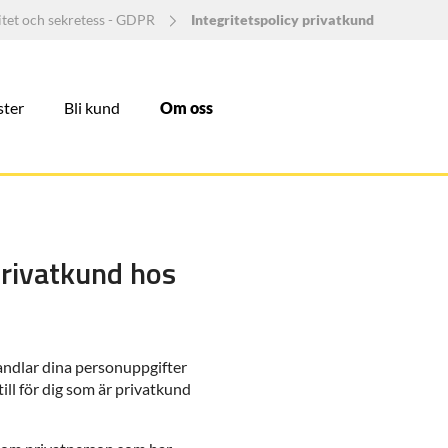
itet och sekretess - GDPR
Integritetspolicy privatkund
ster
Bli kund
Om oss
privatkund hos
andlar dina personuppgifter
ill för dig som är privatkund