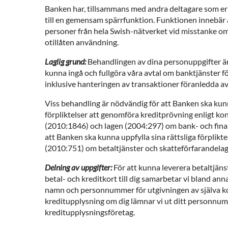
Banken har, tillsammans med andra deltagare som erb
till en gemensam spärrfunktion. Funktionen innebär 
personer från hela Swish-nätverket vid misstanke om
otillåten användning.
Laglig grund:
Behandlingen av dina personuppgifter är 
kunna ingå och fullgöra våra avtal om banktjänster f
inklusive hanteringen av transaktioner föranledda av
Viss behandling är nödvändig för att Banken ska kunn
förpliktelser att genomföra kreditprövning enligt k
(2010:1846) och lagen (2004:297) om bank- och finan
att Banken ska kunna uppfylla sina rättsliga förplikte
(2010:751) om betaltjänster och skatteförfarandela
Delning av uppgifter:
För att kunna leverera betaltjän
betal- och kreditkort till dig samarbetar vi bland an
namn och personnummer för utgivningen av själva kor
kreditupplysning om dig lämnar vi ut ditt personnumm
kreditupplysningsföretag.