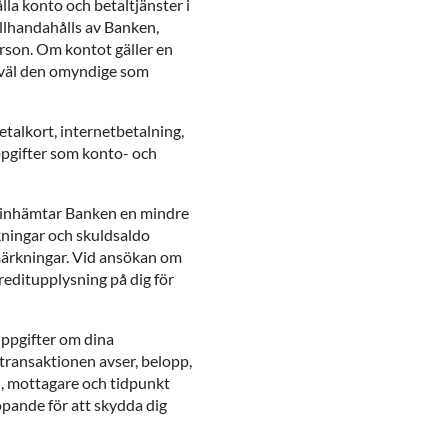
lla konto och betaltjänster i
llhandahålls av Banken,
rson. Om kontot gäller en
åväl den omyndige som
etalkort, internetbetalning,
ppgifter som konto- och
SA inhämtar Banken en mindre
ningar och skuldsaldo
märkningar. Vid ansökan om
reditupplysning på dig för
uppgifter om dina
 transaktionen avser, belopp,
g), mottagare och tidpunkt
öpande för att skydda dig