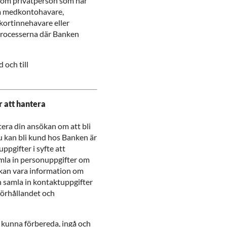
g som privatperson som har
om medkontohavare,
kortinnehavare eller
processerna där Banken
 och till
r att hantera
era din ansökan om att bli
u kan bli kund hos Banken är
uppgifter i syfte att
samla in personuppgifter om
 kan vara information om
 samla in kontaktuppgifter
dförhållandet och
 kunna förbereda, ingå och