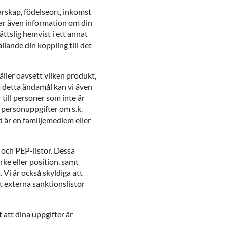
skap, födelseort, inkomst
tar även information om din
ttslig hemvist i ett annat
lande din koppling till det
äller oavsett vilken produkt,
la detta ändamål kan vi även
till personer som inte är
 personuppgifter om s.k.
 är en familjemedlem eller
 och PEP-listor. Dessa
ke eller position, samt
. Vi är också skyldiga att
 externa sanktionslistor
 att dina uppgifter är