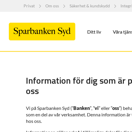
Privat
Om oss
Säkerhet & kundskydd
Integr
Ditt liv
Våra tjän
Information för dig som är 
oss
Vi på Sparbanken Syd (”
Banken
”, ”
vi
” eller ”
oss
”) beh
som en del av vår verksamhet. Denna information är t
hos oss.