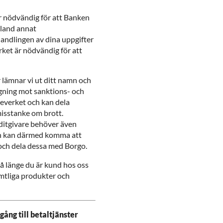
r nödvändig för att Banken
 bland annat
ndlingen av dina uppgifter
erket är nödvändig för att
r lämnar vi ut ditt namn och
gning mot sanktions- och
teverket och kan dela
isstanke om brott.
itgivare behöver även
n kan därmed komma att
och dela dessa med Borgo.
 länge du är kund hos oss
samtliga produkter och
gång till betaltjänster