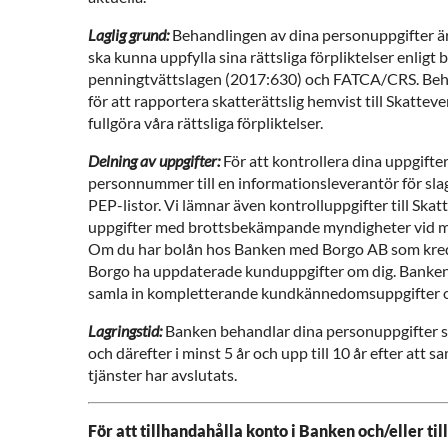
Laglig grund:
Behandlingen av dina personuppgifter ä
ska kunna uppfylla sina rättsliga förpliktelser enligt
penningtvättslagen (2017:630) och FATCA/CRS. Beha
för att rapportera skatterättslig hemvist till Skattev
fullgöra våra rättsliga förpliktelser.
Delning av uppgifter:
För att kontrollera dina uppgifte
personnummer till en informationsleverantör för sla
PEP-listor. Vi lämnar även kontrolluppgifter till Skat
uppgifter med brottsbekämpande myndigheter vid m
Om du har bolån hos Banken med Borgo AB som kred
Borgo ha uppdaterade kunduppgifter om dig. Banke
samla in kompletterande kundkännedomsuppgifter 
Lagringstid:
Banken behandlar dina personuppgifter så
och därefter i minst 5 år och upp till 10 år efter att 
tjänster har avslutats.
För att tillhandahålla konto i Banken och/eller till