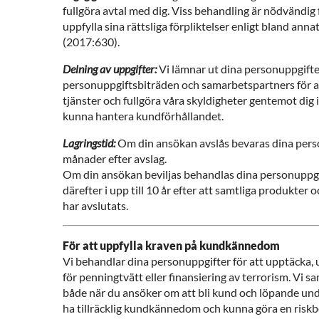
fullgöra avtal med dig. Viss behandling är nödvändig
uppfylla sina rättsliga förpliktelser enligt bland ann
(2017:630).
Delning av uppgifter:
Vi lämnar ut dina personuppgifter
personuppgiftsbiträden och samarbetspartners för a
tjänster och fullgöra våra skyldigheter gentemot dig i
kunna hantera kundförhållandet.
Lagringstid:
Om din ansökan avslås bevaras dina person
månader efter avslag.
Om din ansökan beviljas behandlas dina personuppgi
därefter i upp till 10 år efter att samtliga produkter 
har avslutats.
För att uppfylla kraven på kundkännedom
Vi behandlar dina personuppgifter för att upptäcka,
för penningtvätt eller finansiering av terrorism. Vi s
både när du ansöker om att bli kund och löpande und
ha tillräcklig kundkännedom och kunna göra en ris