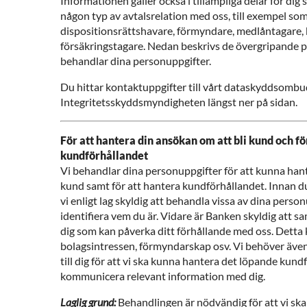
Informationen gäller också i tillämpliga delar för di
någon typ av avtalsrelation med oss, till exempel s
dispositionsrättshavare, förmyndare, medlåntagare, 
försäkringstagare. Nedan beskrivs de övergripande 
behandlar dina personuppgifter.
Du hittar kontaktuppgifter till vårt dataskyddsombud
Integritetsskyddsmyndigheten längst ner på sidan.
För att hantera din ansökan om att bli kund och fö
kundförhållandet
Vi behandlar dina personuppgifter för att kunna hant
kund samt för att hantera kundförhållandet. Innan d
vi enligt lag skyldig att behandla vissa av dina person
identifiera vem du är. Vidare är Banken skyldig att 
dig som kan påverka ditt förhållande med oss. Detta
bolagsintressen, förmyndarskap osv. Vi behöver även
till dig för att vi ska kunna hantera det löpande kun
kommunicera relevant information med dig.
Laglig grund:
Behandlingen är nödvändig för att vi ska