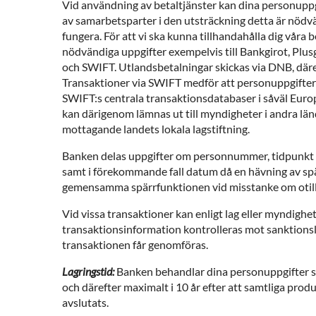
Vid användning av betaltjänster kan dina personupp
av samarbetsparter i den utsträckning detta är nödvä
fungera. För att vi ska kunna tillhandahålla dig våra 
nödvändiga uppgifter exempelvis till Bankgirot, Plus
och SWIFT. Utlandsbetalningar skickas via DNB, däre
Transaktioner via SWIFT medför att personuppgifter 
SWIFT:s centrala transaktionsdatabaser i såväl Eur
kan därigenom lämnas ut till myndigheter i andra länd
mottagande landets lokala lagstiftning.
Banken delas uppgifter om personnummer, tidpunkt f
samt i förekommande fall datum då en hävning av spär
gemensamma spärrfunktionen vid misstanke om otil
Vid vissa transaktioner kan enligt lag eller myndighe
transaktionsinformation kontrolleras mot sanktionsli
transaktionen får genomföras.
Lagringstid:
Banken behandlar dina personuppgifter så
och därefter maximalt i 10 år efter att samtliga produ
avslutats.