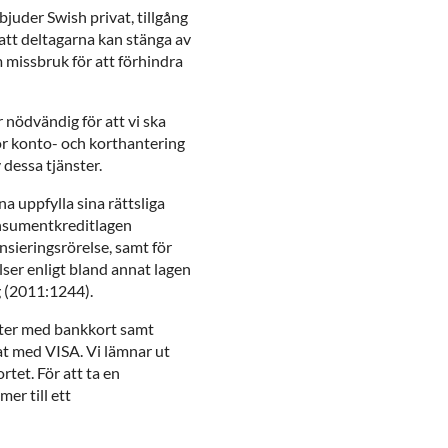
juder Swish privat, tillgång
att deltagarna kan stänga av
 missbruk för att förhindra
nödvändig för att vi ska
ör konto- och korthantering
 dessa tjänster.
a uppfylla sina rättsliga
onsumentkreditlagen
sieringsrörelse, samt för
lser enligt bland annat lagen
g (2011:1244).
ster med bankkort samt
nat med VISA. Vi lämnar ut
tet. För att ta en
er till ett