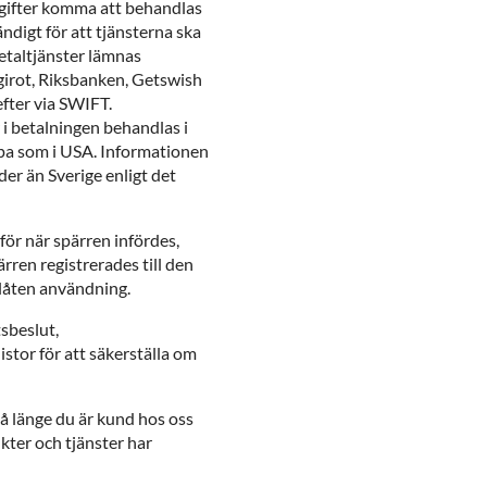
gifter komma att behandlas
ndigt för att tjänsterna ska
betaltjänster lämnas
girot, Riksbanken, Getswish
fter via SWIFT.
i betalningen behandlas i
opa som i USA. Informationen
er än Sverige enligt det
ör när spärren infördes,
ren registrerades till den
låten användning.
tsbeslut,
stor för att säkerställa om
 länge du är kund hos oss
kter och tjänster har