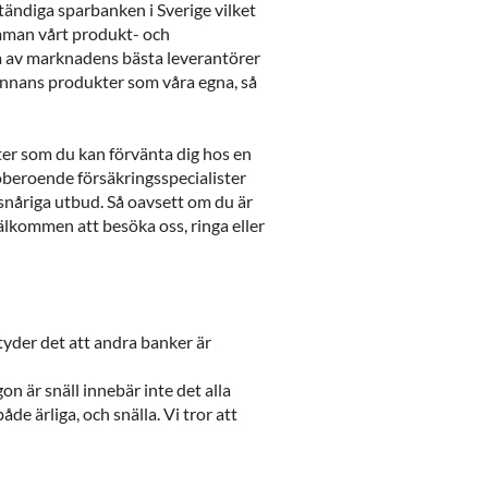
tändiga sparbanken i Sverige vilket
samman vårt produkt- och
a av marknadens bästa leverantörer
nnans produkter som våra egna, så
ster som du kan förvänta dig hos en
oberoende försäkringsspecialister
nåriga utbud. Så oavsett om du är
välkommen att besöka oss, ringa eller
tyder det att andra banker är
n är snäll innebär inte det alla
de ärliga, och snälla. Vi tror att