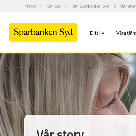
Privat
Om oss
Om Sparbanken Syd
Vår sto
Ditt liv
Våra tjän
Vår story