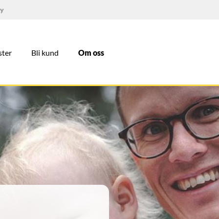
ry
ster
Bli kund
Om oss