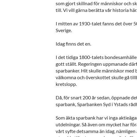
som gjort skillnad för människor och s
till. Vi vill gärna berätta vår historia här
I mitten av 1930-talet fanns det över 5
Sverige.
Idag finns det en.
I det tidiga 1800-talets bondesamhälle
gott ställt. Regeringen uppmanade därf
sparbanker. Hit skulle människor med 
välkomna och överskottet skulle gå tillb
kretslopp.
Då, för snart 200 år sedan, öppnade det
sparbank, Sparbanken Syd i Ystads råd
Som äkta sparbank har vi inga aktieäg
utdelningar. Så även om mycket har för
vårt syfte detsamma än idag, nämligen at