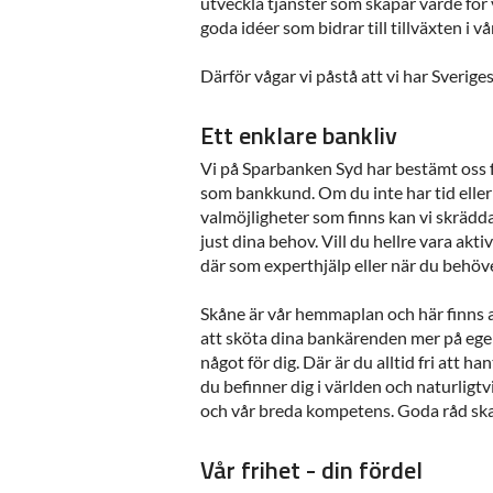
utveckla tjänster som skapar värde för 
goda idéer som bidrar till tillväxten i v
Därför vågar vi påstå att vi har Sverige
Ett enklare bankliv
Vi på Sparbanken Syd har bestämt oss för
som bankkund. Om du inte har tid eller lu
valmöjligheter som finns kan vi skrädd
just dina behov. Vill du hellre vara aktiv
där som experthjälp eller när du behöve
Skåne är vår hemmaplan och här finns a
att sköta dina bankärenden mer på egen
något för dig. Där är du alltid fri att 
du befinner dig i världen och naturligtvi
och vår breda kompetens. Goda råd ska i
Vår frihet - din fördel