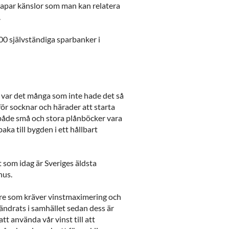
kapar känslor som man kan relatera
.
00 självständiga sparbanker i
 var det många som inte hade det så
ör socknar och härader att starta
både små och stora plånböcker vara
aka till bygden i ett hållbart
 som idag är Sveriges äldsta
hus.
are som kräver vinstmaximering och
ändrats i samhället sedan dess är
t använda vår vinst till att