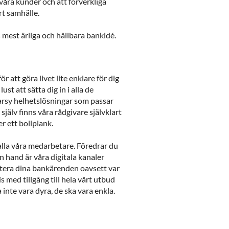
våra kunder och att förverkliga
årt samhälle.
s mest ärliga och hållbara bankidé.
 att göra livet lite enklare för dig
st att sätta dig in i alla de
arsy helhetslösningar som passar
 själv finns våra rådgivare självklart
r ett bollplank.
lla våra medarbetare. Föredrar du
 hand är våra digitala kanaler
hantera dina bankärenden oavsett var
s med tillgång till hela vårt utbud
nte vara dyra, de ska vara enkla.