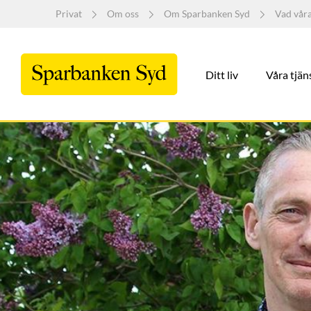
Privat
Om oss
Om Sparbanken Syd
Vad vår
Ditt liv
Våra tjän