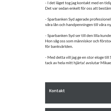
- I det läget tog jag kontakt med en t
Det var sedan enkelt för oss att bestäm
- Sparbanken Syd agerade professionell
våra lån och handpenningen till våra n
- Sparbanken Syd ser till den lilla ku
Hon såg oss som människor och förstod a
för bankvärlden.
- Med detta vill jag ge en stor eloge t
tack av hela mitt hjärta! avslutar Mikael
Kontakt