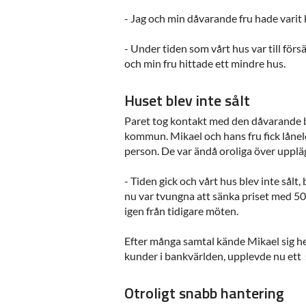
- Jag och min dåvarande fru hade varit k
- Under tiden som vårt hus var till för
och min fru hittade ett mindre hus.
Huset blev inte sålt
Paret tog kontakt med den dåvarande ba
kommun. Mikael och hans fru fick lånel
person. De var ändå oroliga över uppläg
- Tiden gick och vårt hus blev inte sålt,
nu var tvungna att sänka priset med 50
igen från tidigare möten.
Efter många samtal kände Mikael sig he
kunder i bankvärlden, upplevde nu ett s
Otroligt snabb hantering