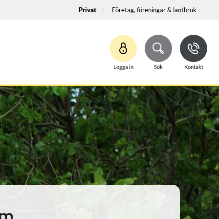
Privat
Företag, föreningar & lantbruk
Logga in
Sök
Kontakt
lm