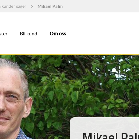
a kunder säger
Mikael Palm
ster
Bli kund
Om oss
Mikael Pa