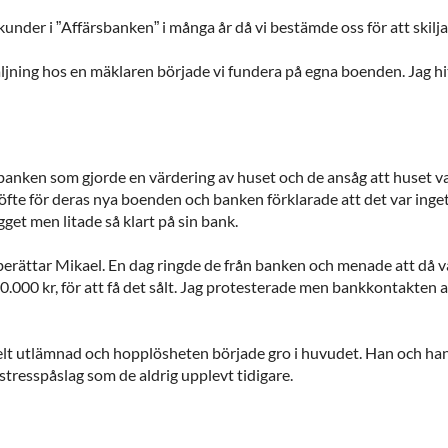
under i ”Affärsbanken” i många år då vi bestämde oss för att skiljas
säljning hos en mäklaren började vi fundera på egna boenden. Jag h
nken som gjorde en värdering av huset och de ansåg att huset var l
öfte för deras nya boenden och banken förklarade att det var inget
get men litade så klart på sin bank.
 berättar Mikael. En dag ringde de från banken och menade att då vårt
0.000 kr, för att få det sålt. Jag protesterade men bankkontakten
lt utlämnad och hopplösheten började gro i huvudet. Han och hans
tresspåslag som de aldrig upplevt tidigare.