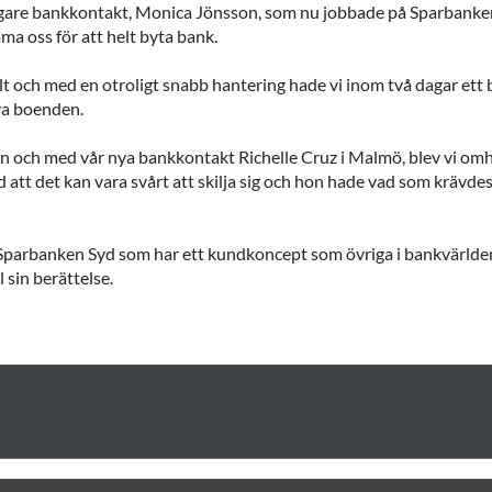
idigare bankkontakt, Monica Jönsson, som nu jobbade på Sparbanke
ma oss för att helt byta bank.
t och med en otroligt snabb hantering hade vi inom två dagar ett 
ya boenden.
nden och med vår nya bankkontakt Richelle Cruz i Malmö, blev vi om
tt det kan vara svårt att skilja sig och hon hade vad som krävdes f
ill Sparbanken Syd som har ett kundkoncept som övriga i bankvärlden
 sin berättelse.