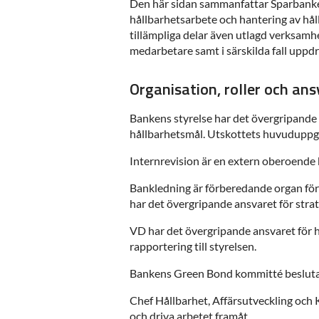
Den här sidan sammanfattar Sparbanken 
hållbarhetsarbete och hantering av hål
tillämpliga delar även utlagd verksamh
medarbetare samt i särskilda fall uppd
Organisation, roller och ans
Bankens styrelse har det övergripande a
hållbarhetsmål. Utskottets huvuduppgif
Internrevision är en extern oberoende k
Bankledning är förberedande organ för 
har det övergripande ansvaret för stra
VD har det övergripande ansvaret för h
rapportering till styrelsen.
Bankens Green Bond kommitté beslutar 
Chef Hållbarhet, Affärsutveckling och 
och driva arbetet framåt.