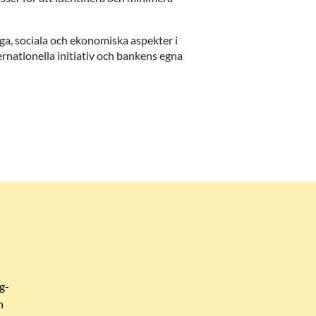
a, sociala och ekonomiska aspekter i
ernationella initiativ och bankens egna
g-
n