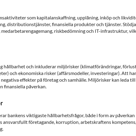
ktiviteter som kapitalanskaffning, upplåning, inköp och likvidit
 distributionstjänster, finansiella produkter och tjänster. Stödja
edarbetarengagemang, riskbedömning och IT-infrastruktur, vilket 
 hållbarhet och inkluderar miljörisker (klimatförändringar, förlust
er) och ekonomiska risker (affärsmodeller, investeringar). Att hant
negativa effekter på företag och samhälle. Miljörisker kan leda till
n finansiella påverkan.
or
rar bankens viktigaste hållbarhetsfrågor, både i form av påverkan 
ns ansvarsfullt företagande, korruption, arbetskraftens kompetens
g.