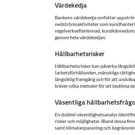
Värdekedja
Bankens värdekedja omfattar uppströmsa
nedströmsaktiviteter som kundhantering,
regelverksefterlevnad, kundkännedom, m
genom hela värdekedjan.
Hållbarhetsrisker
Hållbarhetsrisker kan påverka långsiktig
(arbetsförhållanden, mänskliga rättighet
långsiktig framgång och för att undvika 
kräver olika metoder för att bedöma de
Väsentliga hållbarhetsfråg
En dubbel väsentlighetsanalys identifie
risker och möjligheter. Bland dessa fin
samt klimatanpassning och begränsnin