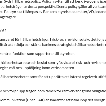
Syds hållbarhetspolicy. Policyn syftar till att beskriva övergrip
lbarhetsfrågor ur dessa perspektiv. Denna policy gäller all verks
et. Policyn ska tillämpas av Bankens styrelseledamöter, VD, ledan
ragstagare.
var
nsvaret för hållbarhetsfrågor. I risk- och revisionsutskottet följ
t är att stödja och stärka bankens strategiska hållbarhetsarbete
ontrollfunktion som rapporterar till styrelsen.
hållbarhetsarbete och beslut som lyfts vidare i risk- och revision
tegier, mål och uppföljning inom verksamheten.
ållbarhetsarbetet samt för att upprätta ett internt regelverk utif
och följer upp frågor inom ramen för ramverk för gröna obligati
Kommunikation (Chef HAK) ansvarar för att hålla ihop det övergri