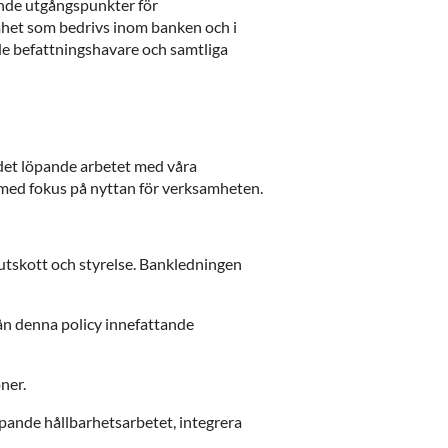
ande utgångspunkter för
amhet som bedrivs inom banken och i
de befattningshavare och samtliga
s det löpande arbetet med våra
 med fokus på nyttan för verksamheten.
sutskott och styrelse. Bankledningen
rån denna policy innefattande
oner.
pande hållbarhetsarbetet, integrera