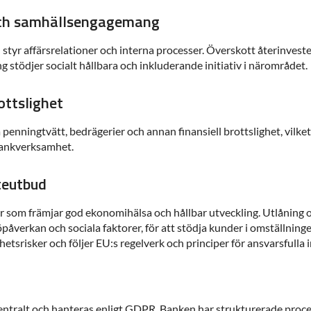
och samhällsengagemang
yr affärsrelationer och interna processer. Överskott återinvester
 stödjer socialt hållbara och inkluderande initiativ i närområdet.
ottslighet
 penningtvätt, bedrägerier och annan finansiell brottslighet, vilket
 bankverksamhet.
teutbud
 som främjar god ekonomihälsa och hållbar utveckling. Utlåning o
påverkan och sociala faktorer, för att stödja kunder i omställningen
etsrisker och följer EU:s regelverk och principer för ansvarsfulla 
ntralt och hanteras enligt GDPR. Banken har strukturerade proces