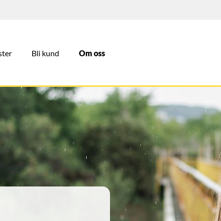
ster
Bli kund
Om oss