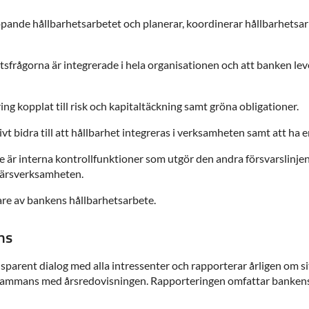
öpande hållbarhetsarbetet och planerar, koordinerar hållbarhetsar
tsfrågorna är integrerade i hela organisationen och att banken le
g kopplat till risk och kapitaltäckning samt gröna obligationer.
vt bidra till att hållbarhet integreras i verksamheten samt att ha e
är interna kontrollfunktioner som utgör den andra försvarslinjen.
ffärsverksamheten.
are av bankens hållbarhetsarbete.
ns
parent dialog med alla intressenter och rapporterar årligen om si
lsammans med årsredovisningen. Rapporteringen omfattar bankens b