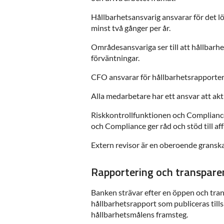
Hållbarhetsansvarig ansvarar för det l
minst två gånger per år.
Områdesansvariga ser till att hållbarhe
förväntningar.
CFO ansvarar för hållbarhetsrapporterin
Alla medarbetare har ett ansvar att akti
Riskkontrollfunktionen och Compliance 
och Compliance ger råd och stöd till a
Extern revisor är en oberoende gransk
Rapportering och transpare
Banken strävar efter en öppen och trans
hållbarhetsrapport som publiceras til
hållbarhetsmålens framsteg.