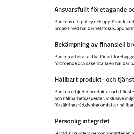
Ansvarsfullt företagande 
Bankens etikpolicy och uppförandekod st
projekt med hållbarhetsfokus. Sponsring
Bekämpning av finansiell br
Banken arbetar aktivt för att förebygga
förtroende och säkerställa en hållbar
Hållbart produkt- och tjäns
Banken erbjuder produkter och tjänster
och hållbarhetsaspekter, inklusive miljö
försäkringsrådgivning omfattar hållbarh
Personlig integritet
Skydd av kunders personuppgifter är ce