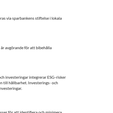
as via sparbankens stiftelse i lokala
 är avgörande för att bibehålla
ch investeringar integrerar ESG-risker
 till hållbarhet. Investerings- och
investeringar.
ser för att identifiera och minimera