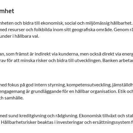
amhet
eten och bidra till ekonomisk, social och miljömässig hållbarhet.
med resurser och folkbilda inom sitt geografiska område. Genom r
der i hållbara val.
an, som främst är indirekt via kunderna, men också direkt via ener
av för att minska risker och bidra till utvecklingen. Banken arbetar
med fokus på god intern styrning, kompetensutveckling, jämställd
gagemang är grundläggande för en hållbar organisation. Etik och 
ch samhälle.
med sund kreditgivning och rådgivning. Ekonomisk tillväxt och stabil
. Hållbarhetsrisker beaktas i investeringar och ersättningssystem fö