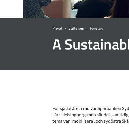
Privat
Stiftelsen
Företag
A Sustainab
För sjätte året i rad var Sparbanken S
i år i Helsingborg, men sändes samtidig
tema var "mobilisera", och sydöstra Skå