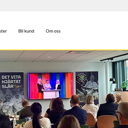
ster
Bli kund
Om oss