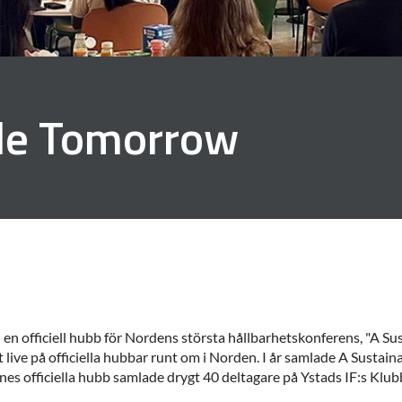
le Tomorrow
yd en officiell hubb för Nordens största hållbarhetskonferens, "A
t live på officiella hubbar runt om i Norden. I år samlade A Susta
nes officiella hubb samlade drygt 40 deltagare på Ystads IF:s Klu