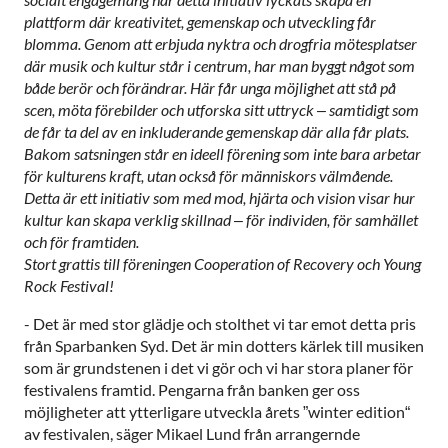
plattform där kreativitet, gemenskap och utveckling får
blomma. Genom att erbjuda nyktra och drogfria mötesplatser
där musik och kultur står i centrum, har man byggt något som
både berör och förändrar. Här får unga möjlighet att stå på
scen, möta förebilder och utforska sitt uttryck – samtidigt som
de får ta del av en inkluderande gemenskap där alla får plats.
Bakom satsningen står en ideell förening som inte bara arbetar
för kulturens kraft, utan också för människors välmående.
Detta är ett initiativ som med mod, hjärta och vision visar hur
kultur kan skapa verklig skillnad – för individen, för samhället
och för framtiden.
Stort grattis till föreningen Cooperation of Recovery och Young
Rock Festival!
- Det är med stor glädje och stolthet vi tar emot detta pris
från Sparbanken Syd. Det är min dotters kärlek till musiken
som är grundstenen i det vi gör och vi har stora planer för
festivalens framtid. Pengarna från banken ger oss
möjligheter att ytterligare utveckla årets ”winter edition“
av festivalen, säger Mikael Lund från arrangernde