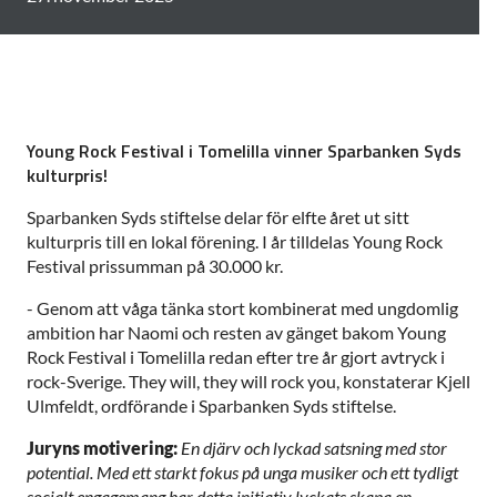
Young Rock Festival i Tomelilla vinner Sparbanken Syds
kulturpris!
Sparbanken Syds stiftelse delar för elfte året ut sitt
kulturpris till en lokal förening. I år tilldelas Young Rock
Festival prissumman på 30.000 kr.
- Genom att våga tänka stort kombinerat med ungdomlig
ambition har Naomi och resten av gänget bakom Young
Rock Festival i Tomelilla redan efter tre år gjort avtryck i
rock-Sverige. They will, they will rock you, konstaterar Kjell
Ulmfeldt, ordförande i Sparbanken Syds stiftelse.
Juryns motivering:
En djärv och lyckad satsning med stor
potential. Med ett starkt fokus på unga musiker och ett tydligt
socialt engagemang har detta initiativ lyckats skapa en