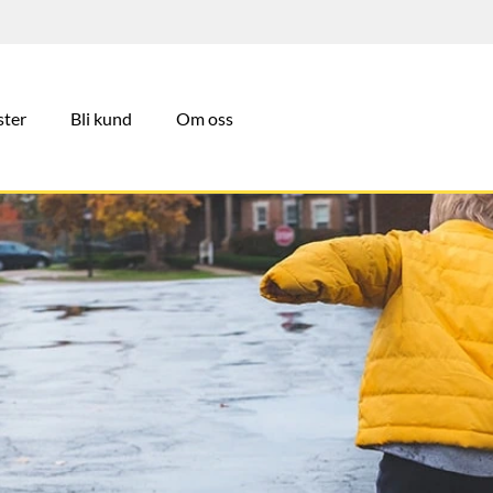
ster
Bli kund
Om oss