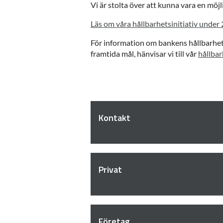
Vi är stolta över att kunna vara en mö
Läs om våra hållbarhetsinitiativ under
För information om bankens hållbarhetss
framtida mål, hänvisar vi till vår
hållba
Kontakt
Privat
Företag