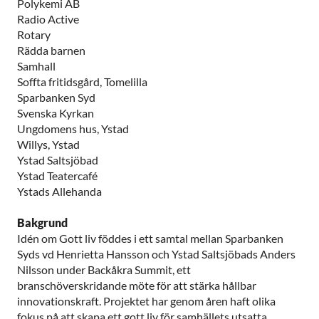
Polykemi AB
Radio Active
Rotary
Rädda barnen
Samhall
Soffta fritidsgård, Tomelilla
Sparbanken Syd
Svenska Kyrkan
Ungdomens hus, Ystad
Willys, Ystad
Ystad Saltsjöbad
Ystad Teatercafé
Ystads Allehanda
Bakgrund
Idén om Gott liv föddes i ett samtal mellan Sparbanken
Syds vd Henrietta Hansson och Ystad Saltsjöbads Anders
Nilsson under Backåkra Summit, ett
branschöverskridande möte för att stärka hållbar
innovationskraft. Projektet har genom åren haft olika
fokus på att skapa ett gott liv för samhällets utsatta.