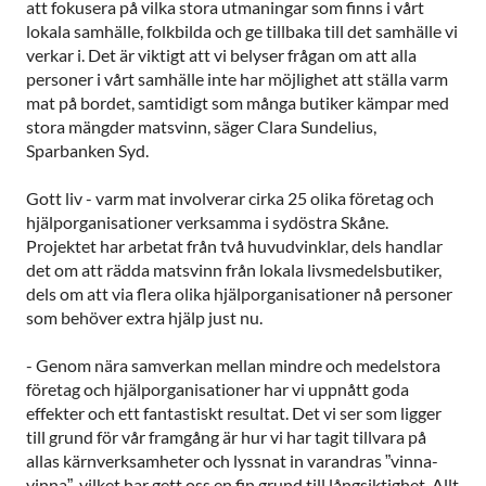
att fokusera på vilka stora utmaningar som finns i vårt
lokala samhälle, folkbilda och ge tillbaka till det samhälle vi
verkar i. Det är viktigt att vi belyser frågan om att alla
personer i vårt samhälle inte har möjlighet att ställa varm
mat på bordet, samtidigt som många butiker kämpar med
stora mängder matsvinn, säger Clara Sundelius,
Sparbanken Syd.
Gott liv - varm mat involverar cirka 25 olika företag och
hjälporganisationer verksamma i sydöstra Skåne.
Projektet har arbetat från två huvudvinklar, dels handlar
det om att rädda matsvinn från lokala livsmedelsbutiker,
dels om att via flera olika hjälporganisationer nå personer
som behöver extra hjälp just nu.
- Genom nära samverkan mellan mindre och medelstora
företag och hjälporganisationer har vi uppnått goda
effekter och ett fantastiskt resultat. Det vi ser som ligger
till grund för vår framgång är hur vi har tagit tillvara på
allas kärnverksamheter och lyssnat in varandras ”vinna-
vinna”, vilket har gett oss en fin grund till långsiktighet. Allt