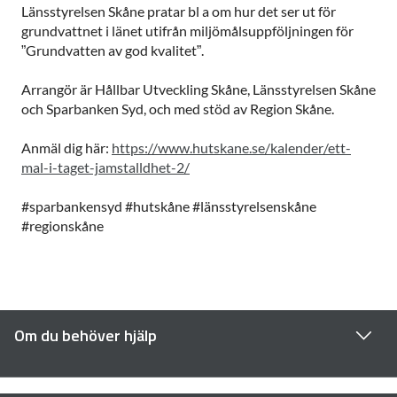
Länsstyrelsen Skåne pratar bl a om hur det ser ut för
grundvattnet i länet utifrån miljömålsuppföljningen för
”Grundvatten av god kvalitet”.
Arrangör är Hållbar Utveckling Skåne, Länsstyrelsen Skåne
och Sparbanken Syd, och med stöd av Region Skåne.
Anmäl dig här:
https://www.hutskane.se/kalender/ett-
mal-i-taget-jamstalldhet-2/
#sparbankensyd #hutskåne #länsstyrelsenskåne
#regionskåne
Om du behöver hjälp