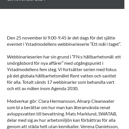
Den 25 november kl 9.00-9.45 är det dags för det sjätte
eventet i Ystadmodellens webbinarieserie ”Ett mål i taget”.
Webbinarieserien har sin grund i ”FN:s hållbarhetsmål: ett
smörgåsbord för nya affärer” med utgångspunkt i
Ystadmodellens fem steg. Vi fortsätter serien med fokus
på det globala hållbarhetsmålet Rent vatten och sanitet
för alla. Totalt sänds 17 webbinarier som behandla vart
och ett av målen inom Agenda 2030.
Medverkar gör: Clara Hermansson, Alnarp Cleanwater
som bl a berättar om hur man kan återanvända renat
avloppsvatten till bevattning. Mats Marklund, SWATAB,
delar med sig av hur arbetsmiljön kan förbättras för alla
genom att städa helt utan kemikalier. Verena Danielsson,