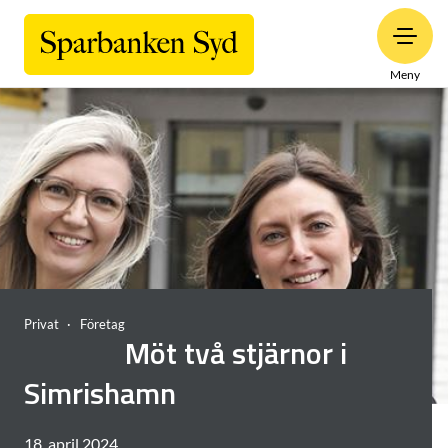
Meny
Privat
Företag
Möt två stjärnor i
Simrishamn
18. april 2024