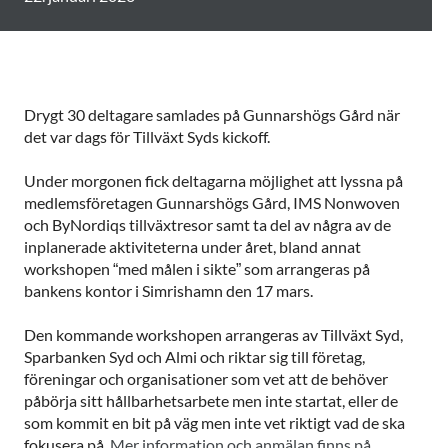
Drygt 30 deltagare samlades på Gunnarshögs Gård när
det var dags för Tillväxt Syds kickoff.
Under morgonen fick deltagarna möjlighet att lyssna på
medlemsföretagen Gunnarshögs Gård, IMS Nonwoven
och ByNordiqs tillväxtresor samt ta del av några av de
inplanerade aktiviteterna under året, bland annat
workshopen “med målen i sikte” som arrangeras på
bankens kontor i Simrishamn den 17 mars.
Den kommande workshopen arrangeras av Tillväxt Syd,
Sparbanken Syd och Almi och riktar sig till företag,
föreningar och organisationer som vet att de behöver
påbörja sitt hållbarhetsarbete men inte startat, eller de
som kommit en bit på väg men inte vet riktigt vad de ska
fokusera på.
Mer information och anmälan finns på