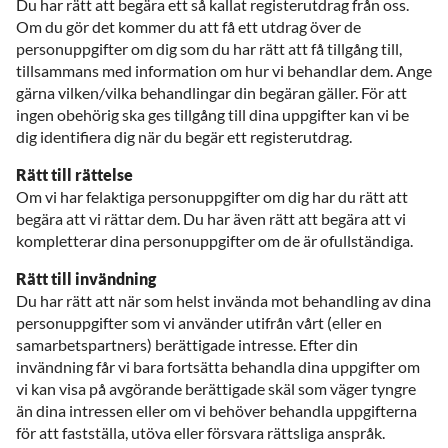
Du har rätt att begära ett så kallat registerutdrag från oss.
Om du gör det kommer du att få ett utdrag över de
personuppgifter om dig som du har rätt att få tillgång till,
tillsammans med information om hur vi behandlar dem. Ange
gärna vilken/vilka behandlingar din begäran gäller. För att
ingen obehörig ska ges tillgång till dina uppgifter kan vi be
dig identifiera dig när du begär ett registerutdrag.
Rätt till rättelse
Om vi har felaktiga personuppgifter om dig har du rätt att
begära att vi rättar dem. Du har även rätt att begära att vi
kompletterar dina personuppgifter om de är ofullständiga.
Rätt till invändning
Du har rätt att när som helst invända mot behandling av dina
personuppgifter som vi använder utifrån vårt (eller en
samarbetspartners) berättigade intresse. Efter din
invändning får vi bara fortsätta behandla dina uppgifter om
vi kan visa på avgörande berättigade skäl som väger tyngre
än dina intressen eller om vi behöver behandla uppgifterna
för att fastställa, utöva eller försvara rättsliga anspråk.