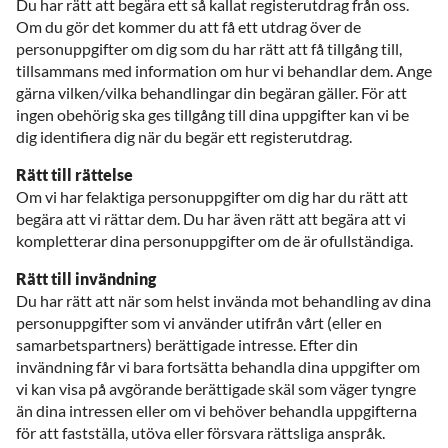
Du har rätt att begära ett så kallat registerutdrag från oss.
Om du gör det kommer du att få ett utdrag över de
personuppgifter om dig som du har rätt att få tillgång till,
tillsammans med information om hur vi behandlar dem. Ange
gärna vilken/vilka behandlingar din begäran gäller. För att
ingen obehörig ska ges tillgång till dina uppgifter kan vi be
dig identifiera dig när du begär ett registerutdrag.
Rätt till rättelse
Om vi har felaktiga personuppgifter om dig har du rätt att
begära att vi rättar dem. Du har även rätt att begära att vi
kompletterar dina personuppgifter om de är ofullständiga.
Rätt till invändning
Du har rätt att när som helst invända mot behandling av dina
personuppgifter som vi använder utifrån vårt (eller en
samarbetspartners) berättigade intresse. Efter din
invändning får vi bara fortsätta behandla dina uppgifter om
vi kan visa på avgörande berättigade skäl som väger tyngre
än dina intressen eller om vi behöver behandla uppgifterna
för att fastställa, utöva eller försvara rättsliga anspråk.