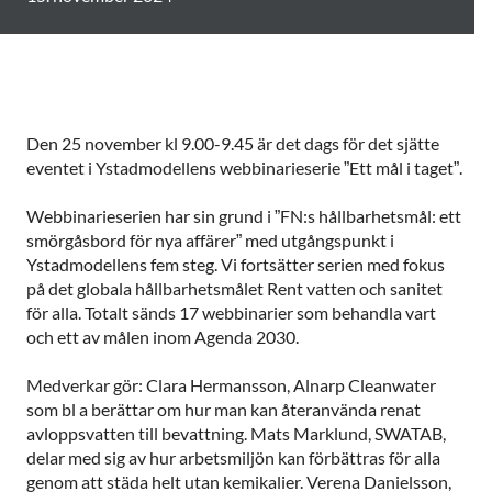
Den 25 november kl 9.00-9.45 är det dags för det sjätte
eventet i Ystadmodellens webbinarieserie ”Ett mål i taget”.
Webbinarieserien har sin grund i ”FN:s hållbarhetsmål: ett
smörgåsbord för nya affärer” med utgångspunkt i
Ystadmodellens fem steg. Vi fortsätter serien med fokus
på det globala hållbarhetsmålet Rent vatten och sanitet
för alla. Totalt sänds 17 webbinarier som behandla vart
och ett av målen inom Agenda 2030.
Medverkar gör: Clara Hermansson, Alnarp Cleanwater
som bl a berättar om hur man kan återanvända renat
avloppsvatten till bevattning. Mats Marklund, SWATAB,
delar med sig av hur arbetsmiljön kan förbättras för alla
genom att städa helt utan kemikalier. Verena Danielsson,