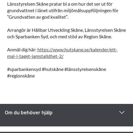
Länsstyrelsen Skåne pratar bl a om hur det ser ut för
grundvattnet i länet utifrån miljömålsuppföljningen för
”Grundvatten av god kvalitet”.
Arrangör är Hållbar Utveckling Skåne, Länsstyrelsen Skåne
och Sparbanken Syd, och med stöd av Region Skåne.
Anmäl dig här:
https://www.hutskane.se/kalender/ett-
mal-i-taget-jamstalldhet-2/
#sparbankensyd #hutskåne #länsstyrelsenskåne
#regionskåne
Om du behöver hjälp