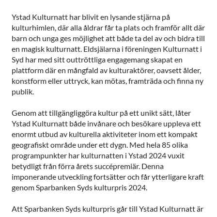
Ystad Kulturnatt har blivit en lysande stjärna på
kulturhimlen, där alla åldrar får ta plats och framför allt där
barn och unga ges möjlighet att både ta del av och bidra till
en magisk kulturnatt. Eldsjälarna i föreningen Kulturnatt i
Syd har med sitt outtröttliga engagemang skapat en
plattform där en mångfald av kulturaktörer, oavsett ålder,
konstform eller uttryck, kan mötas, framträda och finna ny
publik.
Genom att tillgängliggöra kultur på ett unikt sätt, låter
Ystad Kulturnatt både invånare och besökare uppleva ett
enormt utbud av kulturella aktiviteter inom ett kompakt
geografiskt område under ett dygn. Med hela 85 olika
programpunkter har kulturnatten i Ystad 2024 vuxit
betydligt från förra årets succépremiär. Denna
imponerande utveckling fortsätter och får ytterligare kraft
genom Sparbanken Syds kulturpris 2024.
Att Sparbanken Syds kulturpris går till Ystad Kulturnatt är